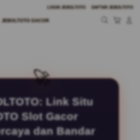
LOGIN JEBOLTOTO
DAFTAR JEBOLTOTO
Cari
Troli
Login/Sign-Up
JEBOLTOTO GACOR
Cari
LTOTO: Link Situ
OTO Slot Gacor
ercaya dan Bandar