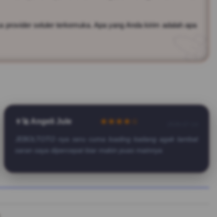
sa provider seluler terkemuka. Apa yang Anda kirim adalah apa
Angeli Jule
★★★★☆
2026-07-14
JEBOLTOTO nya seru cuma loading kadang agak lambat
saran saya dipercepat biar makin puas mainnya