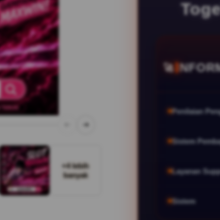
Toge
INFOR
Penilaian Pe
Sebelumnya
Berikutnya
Sistem Pemb
+4 lebih
Layanan Supp
banyak
Sistem