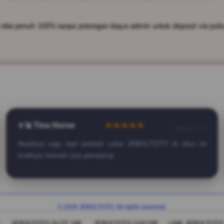
i nilai penuh 100% tanpa potongan biaya admin untuk deposit via pul
JEBOLTOTO
Tina Horse
★★★★★
2026-07-12
Awalnya ragu tapi setelah coba JEBOLTOTO di situs ini
soalnya maxwin nya gampang
© 2026 JEBOLTOTO. All rights reserved.
C
JEBOLTOTO SLOT 10K
JEBOLTOTO GACOR
LINK JEBOLTOTO