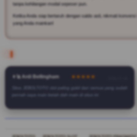
tanpa kehilangan modal sepeser pun.
Ketika Anda siap bertaruh dengan saldo asli, nikmati konvers
yang Anda mainkan!
ULASAN TERBARU KOMUNITAS 
Ardi Bellingham
★★★★★
2026-07-18
Situs JEBOLTOTO slot paling gokil dari semua yang sudah
pernah saya main betah dah main di situs ini
JEBOLTOTO
JEBOLTOTO SLOT
JEBOLTOTO PRAGMATI