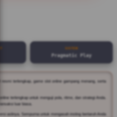
a dan Bandar Togel Asia
T
SISTEM
Pragmatic Play
l resmi terlengkap, game slot online gampang menang, serta
ine terlengkap untuk menguji pola, ritme, dan strategi Anda.
ansaksi luar biasa.
n versi aslinya. Sempurna untuk mengasah insting bertaruh Anda