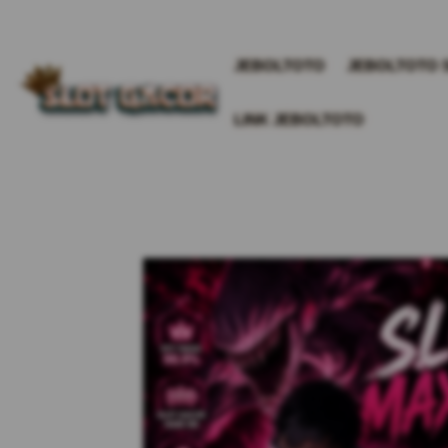
Skip
to
content
JEBOLTOTO
JEBOLTOTO 
LINK JEBOLTOTO
Buka Info Lebih Lanjut