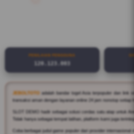
Layer Popup Close
JEBOLTOTO: Link Situ T
PENILAIAN PENGGUNA
S
120.123.003
JEBOLTOTO
adalah bandar togel Asia terpopuler dan link
transaksi aman dengan layanan online 24 jam nonstop setiap h
SLOT DEMO hadir sebagai solusi cerdas satu atap untuk Anda!
Tidak hanya sebagai tempat latihan, platform kami juga teri
Coba berbagai judul game populer dari provider internasional 