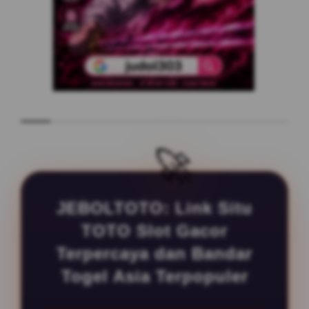
JEBOLTOTO: Link Situ
TOTO Slot Gacor
Terpercaya dan Bandar
Togel Asia Terpopuler