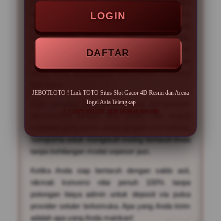
SLOT DEMO hadir sebagai solusi cerdas satu
atap untuk Anda! Kami menyediakan akses gratis
LOGIN
ke ribuan simulator mesin slot online terlengkap
untuk menguji pola, ritme, dan strategi Anda.
Tidak hanya sebagai tempat latihan, platform
DAFTAR
kami juga terintegrasi dengan gerbang taruhan
resmi yang menawarkan kemudahan transaksi
luar biasa.
JEBOTLOTO ! Link TOTO Situs Slot Gacor 4D Resmi dan Arena
Togel Asia Telengkap
Coba berbagai judul game populer dari provider
© COPYRIGHT 2026 HOKIEMAS88
internasional dengan fitur, grafik, dan tingkat
volatilitas yang persis sama dengan versi aslinya.
Sempurna untuk mengasah insting bertaruh Anda
tanpa kehilangan modal sepeser pun.
Ketika Anda siap bertaruh dengan saldo asli,
nikmati konversi nilai penuh 100% tanpa
potongan biaya admin untuk deposit via pulsa
provider seluler terkemuka. Apa yang Anda kirim
adalah apa yang Anda mainkan!