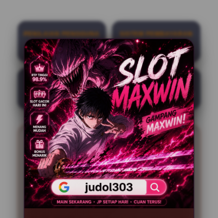
PENILAIAN PENGGUNA
SISTEM PEMBAYARAN
120.123.003
5 Metode
LAYANAN SUPPORT
SISTEM
24/7
Pragmatic Play
JEBOLTOTO
adalah bandar togel Asia terpopuler
dan link situs TOTO slot gacor terpercaya. Kami
menyediakan pasaran togel resmi terlengkap,
game slot online gampang menang, serta
transaksi aman dengan layanan online 24 jam
nonstop setiap hari!