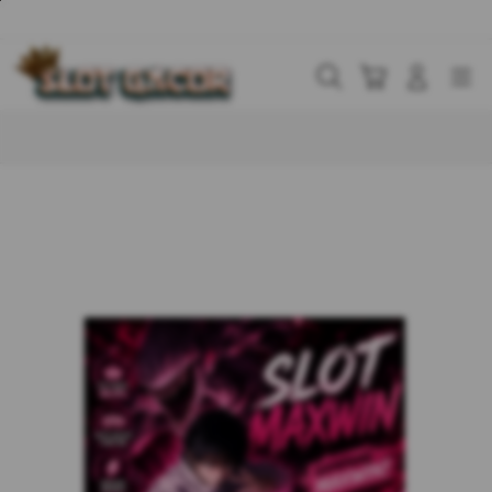
Skip
to
content
Cari
Troli
Login
Navigation
Buka Info Lebih Lanjut