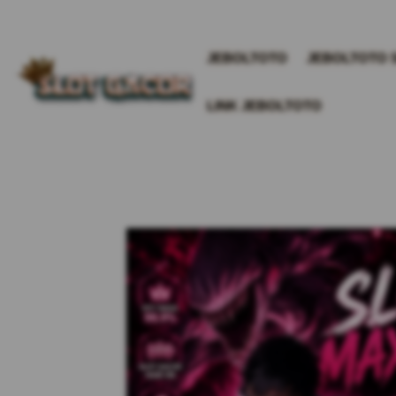
Skip
to
content
JEBOLTOTO
JEBOLTOTO 
LINK JEBOLTOTO
Buka Info Lebih Lanjut