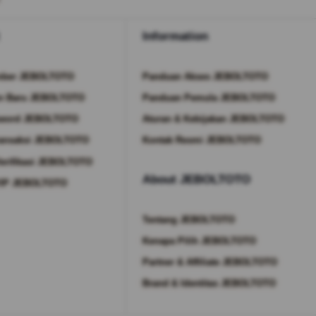
Information
mber JEBOLTOTO
Panduan Akses JEBOLTOTO
un Baru JEBOLTOTO
Panduan Pemula JEBOLTOTO
sword JEBOLTOTO
Aturan & Kebijakan JEBOLTOTO
ransaksi JEBOLTOTO
Kontak Resmi JEBOLTOTO
erifikasi JEBOLTOTO
About JEBOLTOTO
VIP JEBOLTOTO
Tentang JEBOLTOTO
Kenapa Pilih JEBOLTOTO
Partner & Affiliate JEBOLTOTO
Brand & Identitas JEBOLTOTO