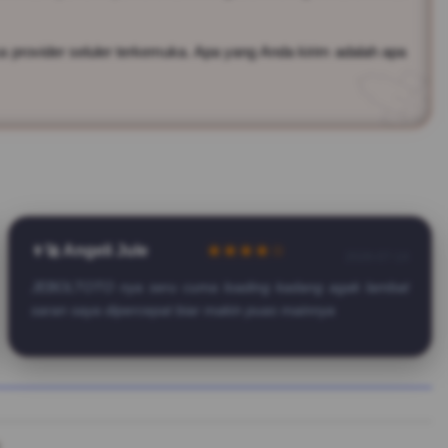
sa provider seluler terkemuka. Apa yang Anda kirim adalah apa
Angeli Jule
★★★★☆
2026-07-14
JEBOLTOTO nya seru cuma loading kadang agak lambat
saran saya dipercepat biar makin puas mainnya