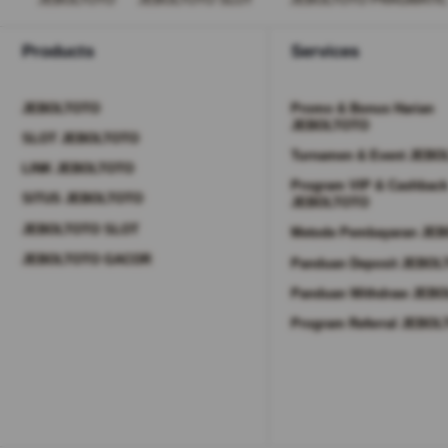
Footer Navigation
Products
Services
JEBOLTOTO
Promo & Bonus Harian
JEBOLTOTO
SLOT JEBOLTOTO
Turnamen & Event JEB
LINK JEBOLTOTO
Program VIP & Cashbac
SITUS JEBOLTOTO
JEBOLTOTO
JEBOLTOTO SLOT
Metode Pembayaran JE
JEBOLTOTO GACOR
Panduan Deposit JEBO
Panduan Withdraw JEB
Program Referral JEBO