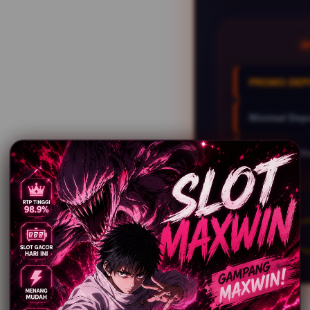
PROMO DEPO
Minimal Depo
Minimal Wit