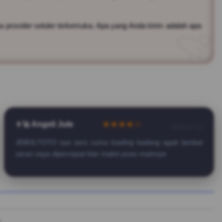
sa provider seluler terkemuka. Apa yang Anda kirim adalah apa
Angeli Jule
★★★★☆
2026-07-14
JEBOLTOTO nya seru cuma loading kadang agak lambat
saran saya dipercepat biar makin puas mainnya