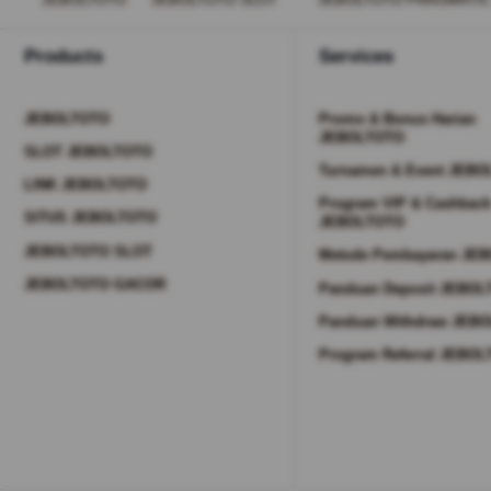
Footer Navigation
Products
Services
JEBOLTOTO
Promo & Bonus Harian
JEBOLTOTO
SLOT JEBOLTOTO
Turnamen & Event JEB
LINK JEBOLTOTO
Program VIP & Cashbac
SITUS JEBOLTOTO
JEBOLTOTO
JEBOLTOTO SLOT
Metode Pembayaran JE
JEBOLTOTO GACOR
Panduan Deposit JEBO
Panduan Withdraw JEB
Program Referral JEBO