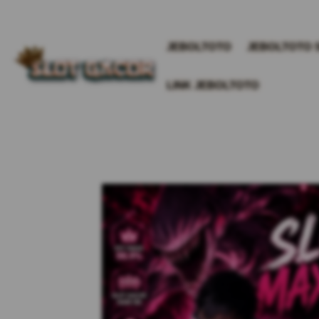
Skip
to
content
JEBOLTOTO
JEBOLTOTO 
LINK JEBOLTOTO
Buka Info Lebih Lanjut