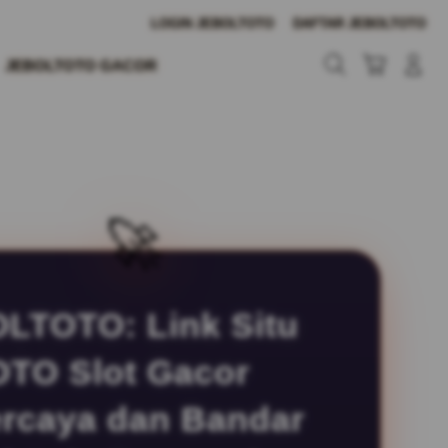
LOGIN JEBOLTOTO
DAFTAR JEBOLTOTO
Cari
Troli
Login/Sign-Up
JEBOLTOTO GACOR
Cari
LTOTO: Link Situ
OTO Slot Gacor
ercaya dan Bandar