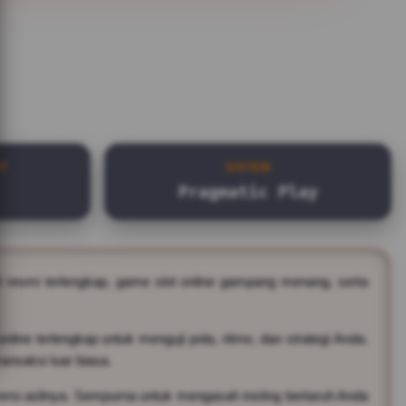
a dan Bandar Togel Asia
T
SISTEM
Pragmatic Play
l resmi terlengkap, game slot online gampang menang, serta
ine terlengkap untuk menguji pola, ritme, dan strategi Anda.
ansaksi luar biasa.
n versi aslinya. Sempurna untuk mengasah insting bertaruh Anda