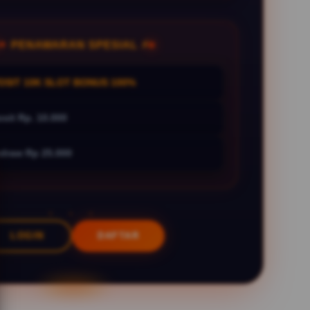
PENAWARAN SPESIAL
SIT 10K SLOT BONUS 100%
sit Rp. 10.000
hdraw Rp 25.000
LOGIN
DAFTAR