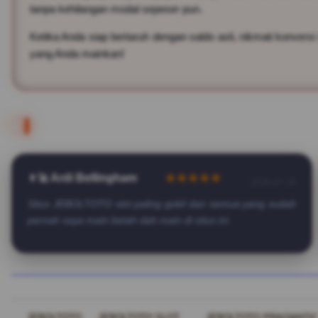
tanpa kehilangan modal sepeser pun.
Ketika Anda siap bertaruh dengan saldo asli, nikmati konvers
yang Anda mainkan!
ULASAN TERBARU KOMUNITAS 
Ardi Bellingham
★★★★★
2026-07-18
Situs JEBOLTOTO slot paling gokil dari semua yang sudah
pernah saya main betah dah main di situs ini
JEBOLTOTO
JEBOLTOTO SLOT
JEBOLTOTO PRAGMATI