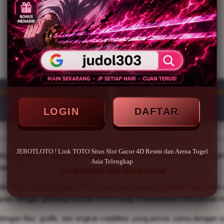
OTO Slot Gacor Terpercay
Terpopuler
ISTEM PEMBAYARAN
LAYANAN SUPPOR
5 Metode
24/7
LOGIN
DAFTAR
JEBOTLOTO ! Link TOTO Situs Slot Gacor 4D Resmi dan Arena Togel
 situs TOTO slot gacor terpercaya. Kami menyediakan pasaran toge
Asia Telengkap
ari!
© COPYRIGHT 2026 HOKIEMAS88
 Kami menyediakan akses gratis ke ribuan simulator mesin slot onl
ntegrasi dengan gerbang taruhan resmi yang menawarkan kemudahan tr
dengan fitur, grafik, dan tingkat volatilitas yang persis sama denga