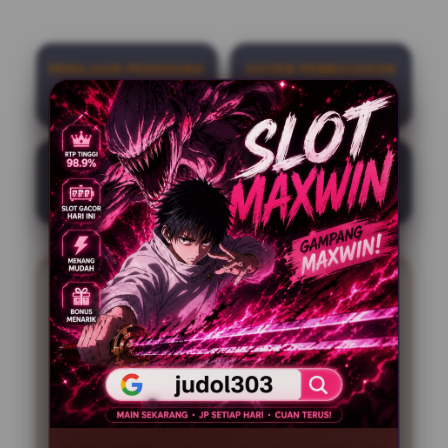
PENILAIAN PENGGUNA
SISTEM PEMBAYARAN
120.123.003
5 Metode
LAYANAN SUPPORT
SISTEM
24/7
Pragmatic Play
JEBOLTOTO
adalah bandar togel Asia terpopuler
dan link situs TOTO slot gacor terpercaya. Kami
menyediakan pasaran togel resmi terlengkap,
game slot online gampang menang, serta
transaksi aman dengan layanan online 24 jam
nonstop setiap hari!