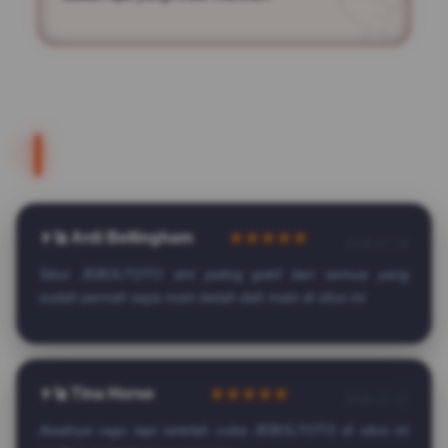
ULASAN TERBARU KOMUNITAS
JEBOLTOTO
Ardi Bellingham
★★★★★
2026-07-18
Situs JEBOLTOTO slot paling gokil dari semua yang
sudah pernah saya main betah dah main di situs ini
Tina Horse
★★★★★
2026-07-12
Awalnya ragu tapi setelah coba JEBOLTOTO di situs ini