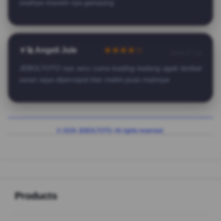
soalnya maxwin nya gampang
Angeli Jule
★★★★☆
2026-07-14
JEBOLTOTO nya seru cuma loading kadang agak lambat
saran saya dipercepat biar makin puas mainnya
© 2026 JEBOLTOTO. All rights reserved.
Buka
Footer Navigation
Products