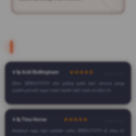
ULASAN TERBARU KOMUNITAS
JEBOLTOTO
Ardi Bellingham
★★★★★
2026-07-18
Situs JEBOLTOTO slot paling gokil dari semua yang
sudah pernah saya main betah dah main di situs ini
Tina Horse
★★★★★
2026-07-12
Awalnya ragu tapi setelah coba JEBOLTOTO di situs ini