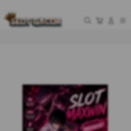
Skip
to
content
Cari
Troli
Login
Navigation
Buka Info Lebih Lanjut