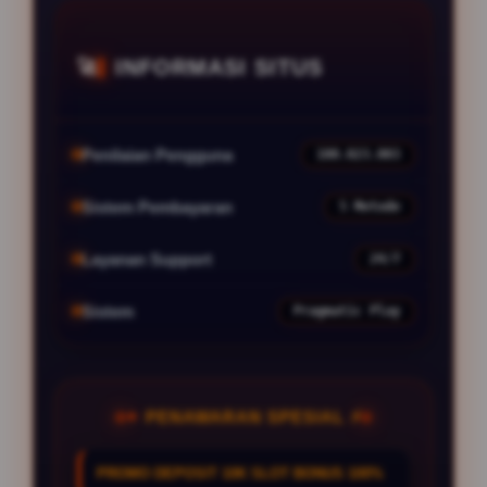
INFORMASI SITUS
Penilaian Pengguna
100.023.003
Sistem Pembayaran
5 Metode
Layanan Support
24/7
Sistem
Pragmatic Play
PENAWARAN SPESIAL
PROMO DEPOSIT 10K SLOT BONUS 100%