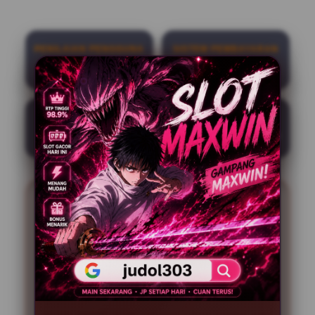
PENILAIAN PENGGUNA
SISTEM PEMBAYARAN
120.123.003
5 Metode
LAYANAN SUPPORT
SISTEM
24/7
Pragmatic Play
JEBOLTOTO
adalah bandar togel Asia terpopuler
dan link situs TOTO slot gacor terpercaya. Kami
menyediakan pasaran togel resmi terlengkap,
game slot online gampang menang, serta
transaksi aman dengan layanan online 24 jam
nonstop setiap hari!