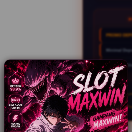
PROMO DEPO
Minimal Depo
Minimal Wit