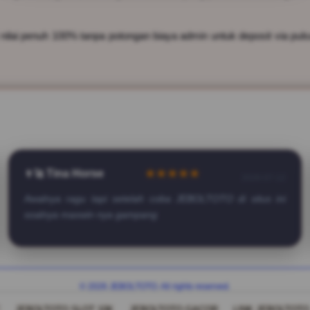
i nilai penuh 100% tanpa potongan biaya admin untuk deposit via pul
JEBOLTOTO
Tina Horse
★★★★★
2026-07-12
Awalnya ragu tapi setelah coba JEBOLTOTO di situs ini
soalnya maxwin nya gampang
© 2026 JEBOLTOTO. All rights reserved.
C
JEBOLTOTO SLOT 10K
JEBOLTOTO GACOR
LINK JEBOLTOTO