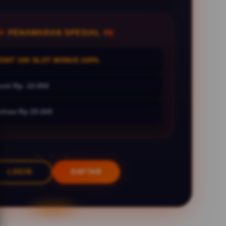
PENAWARAN SPESIAL
SIT 10K SLOT BONUS 100%
sit Rp. 10.000
hdraw Rp 25.000
LOGIN
DAFTAR