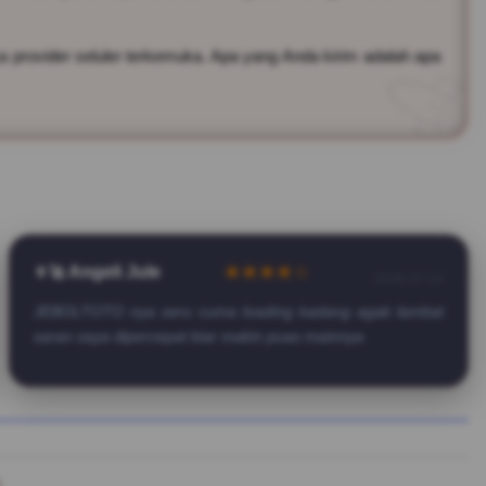
sa provider seluler terkemuka. Apa yang Anda kirim adalah apa
Angeli Jule
★★★★☆
2026-07-14
JEBOLTOTO nya seru cuma loading kadang agak lambat
saran saya dipercepat biar makin puas mainnya