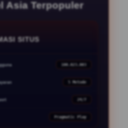
l Asia Terpopuler
MASI SITUS
ngguna
100.023.003
ayaran
5 Metode
ort
24/7
Pragmatic Play