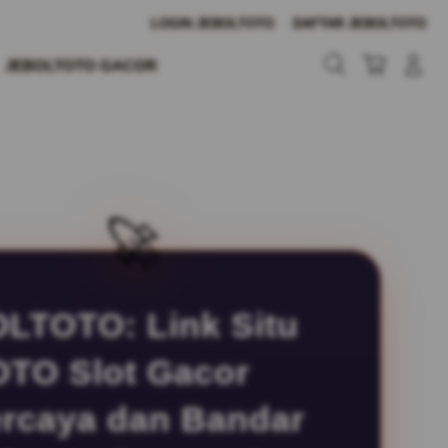
LOGIN JEBOLTOTO
DAFTAR JEBOLTOTO
Cari
Troli
Login/Sign-Up
JEBOLTOTO GACOR
Cari
LTOTO: Link Situ
OTO Slot Gacor
ercaya dan Bandar