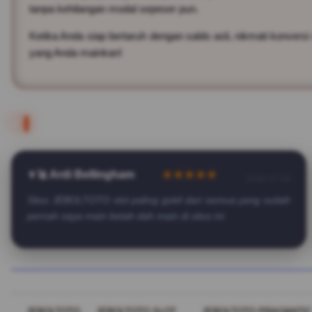
tanpa kehilangan modal sepeser pun.
Ketika Anda siap bertaruh dengan saldo asli, nikmati konvers
yang Anda mainkan!
ULASAN TERBARU KOMUNITAS 
Ardi Bellingham
★★★★★
2026-07-18
Situs JEBOLTOTO slot paling gokil dari semua yang sudah
pernah saya main betah dah main di situs ini
JEBOLTOTO
JEBOLTOTO SLOT
JEBOLTOTO PRAGMATI