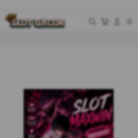
Skip
to
content
Cari
Troli
Login
Navigation
Buka Info Lebih Lanjut