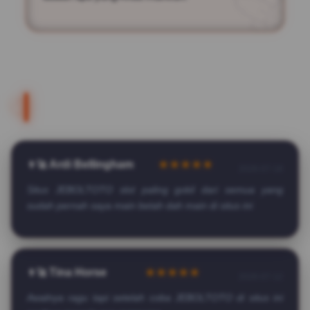
ULASAN TERBARU KOMUNITAS
JEBOLTOTO
Ardi Bellingham
★★★★★
2026-07-18
Situs JEBOLTOTO slot paling gokil dari semua yang
sudah pernah saya main betah dah main di situs ini
Tina Horse
★★★★★
2026-07-12
Awalnya ragu tapi setelah coba JEBOLTOTO di situs ini