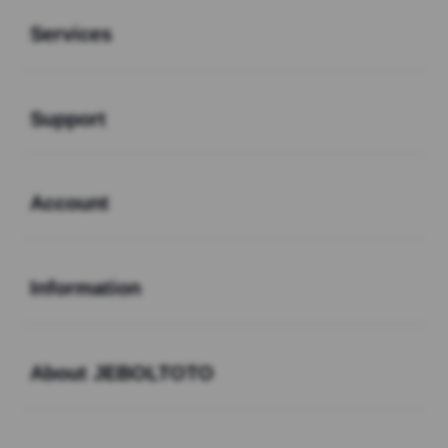
Buka
Services
Buka
Support
Buka
Account
Buka
Information
Buka
About JEBOLTOTO