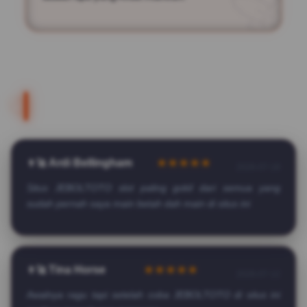
ULASAN TERBARU KOMUNITAS
JEBOLTOTO
Ardi Bellingham
★★★★★
2026-07-18
Situs JEBOLTOTO slot paling gokil dari semua yang
sudah pernah saya main betah dah main di situs ini
Tina Horse
★★★★★
2026-07-12
Awalnya ragu tapi setelah coba JEBOLTOTO di situs ini