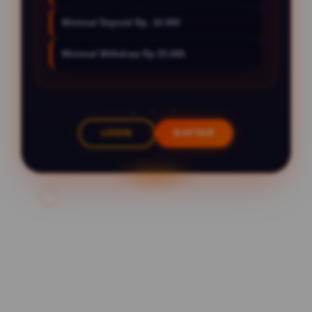
Minimal Deposit Rp. 10.000
Minimal Withdraw Rp 25.000
LOGIN
DAFTAR
Layer Popup Close
JEBOLTOTO: Link Situ
TOTO Slot Gacor Terpercaya
dan Bandar Togel Asia
Terpopuler