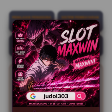
PENILAIAN PENGGUNA
SISTEM PEMBAYARAN
120.123.003
5 Metode
LAYANAN SUPPORT
SISTEM
24/7
Pragmatic Play
JEBOLTOTO
adalah bandar togel Asia terpopuler
dan link situs TOTO slot gacor terpercaya. Kami
menyediakan pasaran togel resmi terlengkap,
game slot online gampang menang, serta
transaksi aman dengan layanan online 24 jam
nonstop setiap hari!