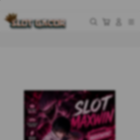
Skip
to
content
Cari
Troli
Login
Navigation
Buka Info Lebih Lanjut