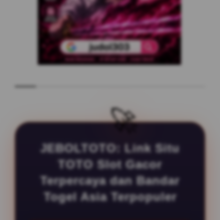
JEBOLTOTO: Link Situ
TOTO Slot Gacor
Terpercaya dan Bandar
Togel Asia Terpopuler