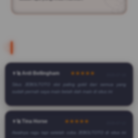
ULASAN TERBARU KOMUNITAS
JEBOLTOTO
Ardi Bellingham
★★★★★
2026-07-18
Situs JEBOLTOTO slot paling gokil dari semua yang
sudah pernah saya main betah dah main di situs ini
Tina Horse
★★★★★
2026-07-12
Awalnya ragu tapi setelah coba JEBOLTOTO di situs ini