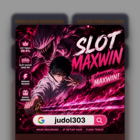
PENILAIAN PENGGUNA
SISTEM PEMBAYARAN
120.123.003
5 Metode
LAYANAN SUPPORT
SISTEM
24/7
Pragmatic Play
JEBOLTOTO
adalah bandar togel Asia terpopuler
dan link situs TOTO slot gacor terpercaya. Kami
menyediakan pasaran togel resmi terlengkap,
game slot online gampang menang, serta
transaksi aman dengan layanan online 24 jam
nonstop setiap hari!