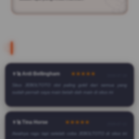
ULASAN TERBARU KOMUNITAS
JEBOLTOTO
Ardi Bellingham
★★★★★
2026-07-18
Situs JEBOLTOTO slot paling gokil dari semua yang
sudah pernah saya main betah dah main di situs ini
Tina Horse
★★★★★
2026-07-12
Awalnya ragu tapi setelah coba JEBOLTOTO di situs ini