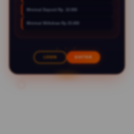
Minimal Deposit Rp. 10.000
Minimal Withdraw Rp 25.000
LOGIN
DAFTAR
Layer Popup Close
JEBOLTOTO: Link Situ
TOTO Slot Gacor Terpercaya
dan Bandar Togel Asia
Terpopuler