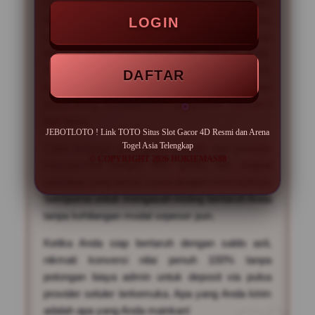
SLOT DEMO hadir sebagai solusi cerdas satu
atap untuk Anda! Kami menyediakan akses gratis
LOGIN
ke ribuan simulator mesin slot online terlengkap
untuk menguji pola, ritme, dan strategi Anda.
Tidak hanya sebagai tempat latihan, platform
DAFTAR
kami juga terintegrasi dengan gerbang taruhan
resmi yang menawarkan kemudahan transaksi
luar biasa.
JEBOTLOTO ! Link TOTO Situs Slot Gacor 4D Resmi dan Arena
Togel Asia Telengkap
Coba berbagai judul game populer dari provider
© COPYRIGHT 2026 HOKIEMAS88
internasional dengan fitur, grafik, dan tingkat
volatilitas yang persis sama dengan versi aslinya.
Sempurna untuk mengasah insting bertaruh Anda
tanpa kehilangan modal sepeser pun.
Ketika Anda siap bertaruh dengan saldo asli,
nikmati konversi nilai penuh 100% tanpa
potongan biaya admin untuk deposit via pulsa
provider seluler terkemuka. Apa yang Anda kirim
adalah apa yang Anda mainkan!