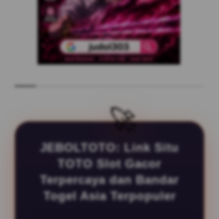
JEBOLTOTO: Link Situ
TOTO Slot Gacor
Terpercaya dan Bandar
Togel Asia Terpopuler