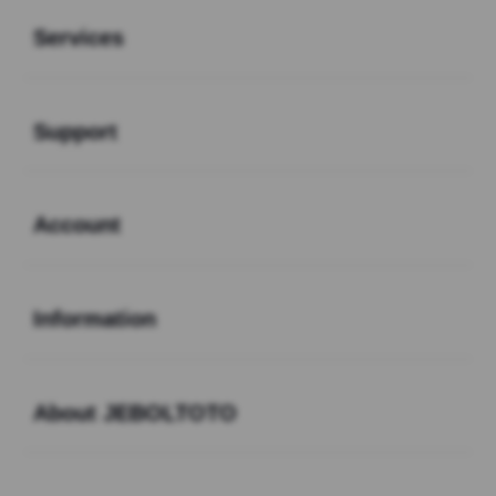
Buka
Services
Buka
Support
Buka
Account
Buka
Information
Buka
About JEBOLTOTO