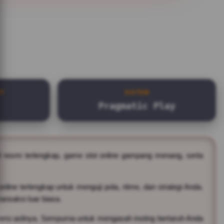
a dan Bandar Togel Asia
T
SISTEM
Pragmatic Play
l resmi terlengkap, game slot online gampang menang, serta
ine terlengkap untuk menguji pola, ritme, dan strategi Anda.
ansaksi luar biasa.
n versi aslinya. Sempurna untuk mengasah insting bertaruh Anda