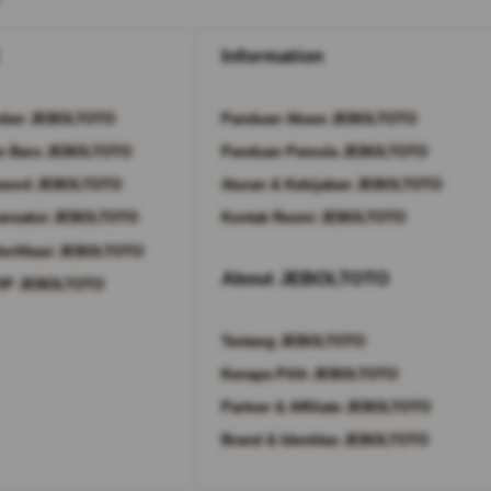
Information
mber JEBOLTOTO
Panduan Akses JEBOLTOTO
un Baru JEBOLTOTO
Panduan Pemula JEBOLTOTO
sword JEBOLTOTO
Aturan & Kebijakan JEBOLTOTO
ransaksi JEBOLTOTO
Kontak Resmi JEBOLTOTO
erifikasi JEBOLTOTO
About JEBOLTOTO
VIP JEBOLTOTO
Tentang JEBOLTOTO
Kenapa Pilih JEBOLTOTO
Partner & Affiliate JEBOLTOTO
Brand & Identitas JEBOLTOTO