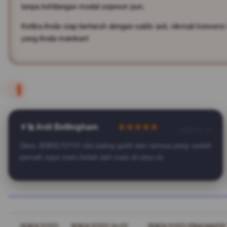
tanpa kehilangan modal sepeser pun.
Ketika Anda siap bertaruh dengan saldo asli, nikmati konvers
yang Anda mainkan!
ULASAN TERBARU KOMUNITAS 
Ardi Bellingham
★★★★★
2026-07-18
Situs JEBOLTOTO slot paling gokil dari semua yang sudah
pernah saya main betah dah main di situs ini
JEBOLTOTO
JEBOLTOTO SLOT
JEBOLTOTO PRAGMATI