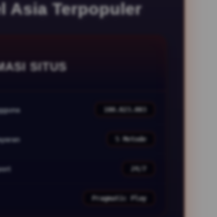
l Asia Terpopuler
MASI SITUS
ngguna
100.023.003
ayaran
5 Metode
ort
24/7
Pragmatic Play