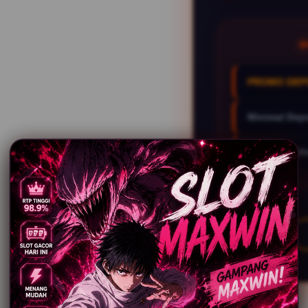
PROMO DEPO
Minimal Depo
Minimal Wit