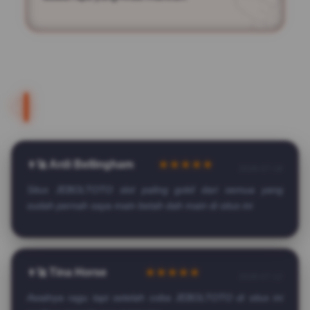
ULASAN TERBARU KOMUNITAS
JEBOLTOTO
Ardi Bellingham
★★★★★
2026-07-18
Situs JEBOLTOTO slot paling gokil dari semua yang
sudah pernah saya main betah dah main di situs ini
Tina Horse
★★★★★
2026-07-12
Awalnya ragu tapi setelah coba JEBOLTOTO di situs ini