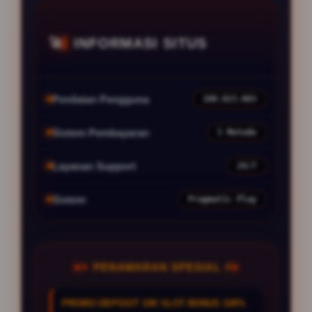
INFORMASI SITUS
Penilaian Pengguna
100.023.003
Sistem Pembayaran
5 Metode
Layanan Support
24/7
Sistem
Pragmatic Play
PENAWARAN SPESIAL
PROMO DEPOSIT 10K SLOT BONUS 100%