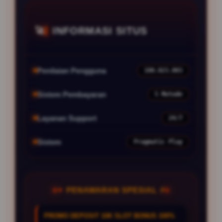
INFORMASI SITUS
Penilaian Pengguna
100.023.003
Sistem Pembayaran
5 Metode
Layanan Support
24/7
Sistem
Pragmatic Play
PENAWARAN SPESIAL
PROMO DEPOSIT 10K SLOT BONUS 100%