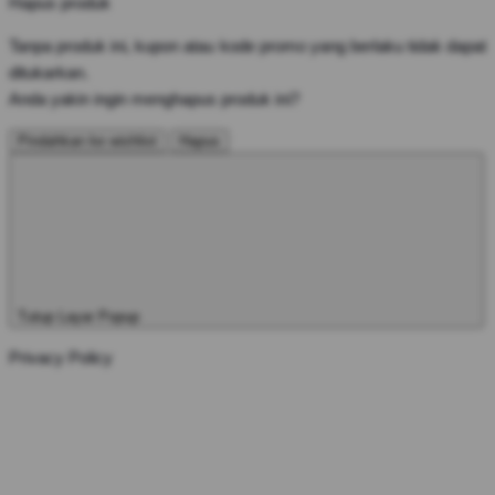
Hapus produk
Tanpa produk ini, kupon atau kode promo yang berlaku tidak dapat
ditukarkan.
Anda yakin ingin menghapus produk ini?
Pindahkan ke wishlist
Hapus
Tutup Layar Popup
Privacy Policy