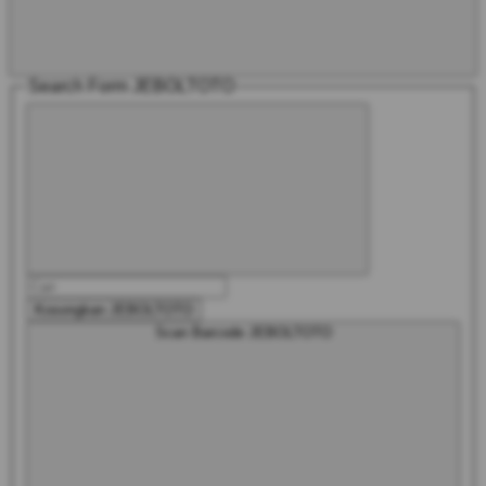
Search Form JEBOLTOTO
Kosongkan JEBOLTOTO
Scan Barcode JEBOLTOTO