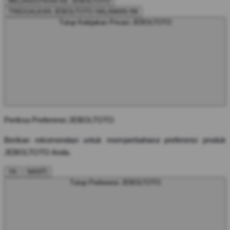
MELANJUTKAN KE JEBOLTOTO
TINGGALKAN JEBOLTOTO HALAMAN INI
Tutup Kebijakan Privasi JEBOLTOTO
Periksa Preferensi JEBOLTOTO
Berikan rekomendasi untuk memperbaharui preferensi produk
JEBOLTOTO Anda.
YA
NANTI
Tutup Preferensi JEBOLTOTO