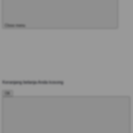
Close menu
Keranjang belanja Anda kosong
OK