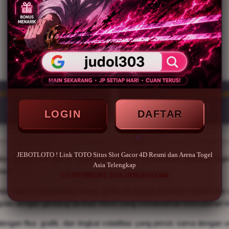
OTO Slot Gacor Terpercay
Terpopuler
ISTEM PEMBAYARAN
LAYANAN SUPPOR
5 Metode
24/7
LOGIN
DAFTAR
JEBOTLOTO ! Link TOTO Situs Slot Gacor 4D Resmi dan Arena Togel
 situs TOTO slot gacor terpercaya. Kami menyediakan pasaran toge
Asia Telengkap
ari!
© COPYRIGHT 2026 HOKIEMAS88
 Kami menyediakan akses gratis ke ribuan simulator mesin slot onl
ntegrasi dengan gerbang taruhan resmi yang menawarkan kemudahan tr
dengan fitur, grafik, dan tingkat volatilitas yang persis sama denga