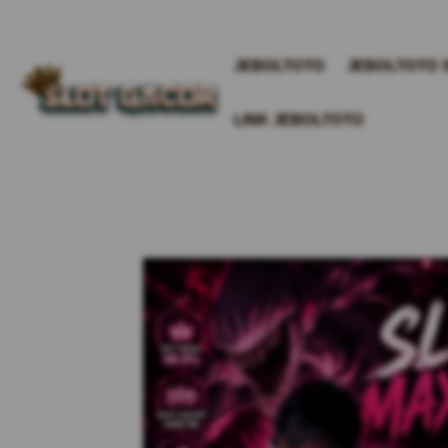
Skip
to
content
JEBOLTOTO
JEBOLTOTO 
LINK JEBOLTOTO
Buka Info Lebih Lanjut