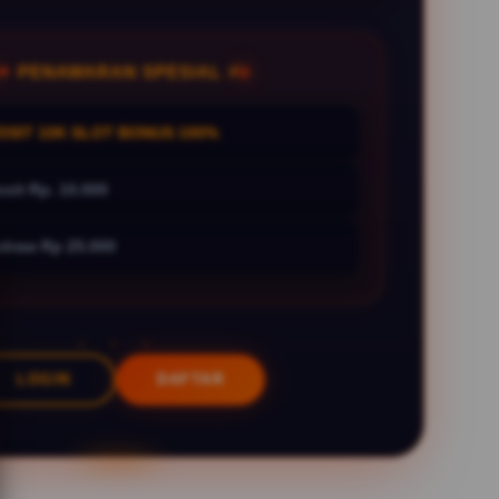
PENAWARAN SPESIAL
SIT 10K SLOT BONUS 100%
sit Rp. 10.000
hdraw Rp 25.000
LOGIN
DAFTAR