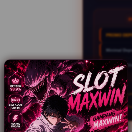
PROMO DEPO
Minimal Depo
Minimal Wit