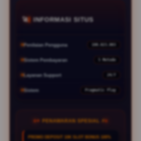
INFORMASI SITUS
Penilaian Pengguna
100.023.003
Sistem Pembayaran
5 Metode
Layanan Support
24/7
Sistem
Pragmatic Play
PENAWARAN SPESIAL
PROMO DEPOSIT 10K SLOT BONUS 100%