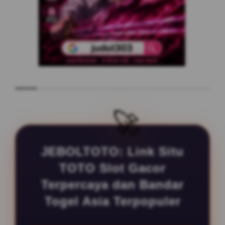
JEBOLTOTO: Link Situ
TOTO Slot Gacor
Terpercaya dan Bandar
Togel Asia Terpopuler