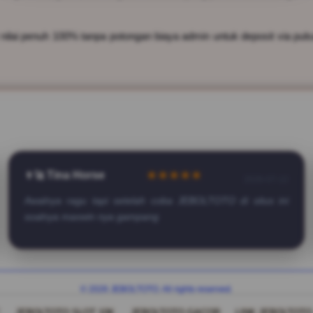
i nilai penuh 100% tanpa potongan biaya admin untuk deposit via pul
JEBOLTOTO
Tina Horse
★★★★★
2026-07-12
Awalnya ragu tapi setelah coba JEBOLTOTO di situs ini
soalnya maxwin nya gampang
© 2026 JEBOLTOTO. All rights reserved.
C
JEBOLTOTO SLOT 10K
JEBOLTOTO GACOR
LINK JEBOLTOTO