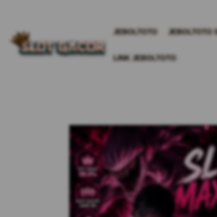
Skip
to
content
JEBOLTOTO
JEBOLTOTO 
LINK JEBOLTOTO
Buka Info Lebih Lanjut