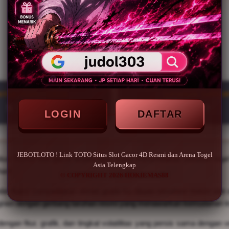
OTO Slot Gacor Terpercay
Terpopuler
ISTEM PEMBAYARAN
LAYANAN SUPPOR
5 Metode
24/7
LOGIN
DAFTAR
JEBOTLOTO ! Link TOTO Situs Slot Gacor 4D Resmi dan Arena Togel
 situs TOTO slot gacor terpercaya. Kami menyediakan pasaran toge
Asia Telengkap
ari!
© COPYRIGHT 2026 HOKIEMAS88
 Kami menyediakan akses gratis ke ribuan simulator mesin slot onl
ntegrasi dengan gerbang taruhan resmi yang menawarkan kemudahan tr
dengan fitur, grafik, dan tingkat volatilitas yang persis sama denga