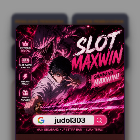
PENILAIAN PENGGUNA
SISTEM PEMBAYARAN
120.123.003
5 Metode
LAYANAN SUPPORT
SISTEM
24/7
Pragmatic Play
JEBOLTOTO
adalah bandar togel Asia terpopuler
dan link situs TOTO slot gacor terpercaya. Kami
menyediakan pasaran togel resmi terlengkap,
game slot online gampang menang, serta
transaksi aman dengan layanan online 24 jam
nonstop setiap hari!