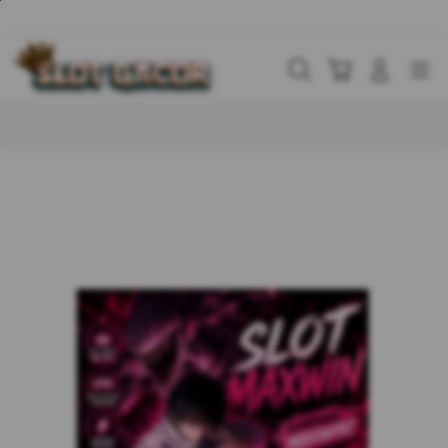
Skip
to
content
Cari
Troli
Login
Navigation
Buka Info Lebih Lanjut