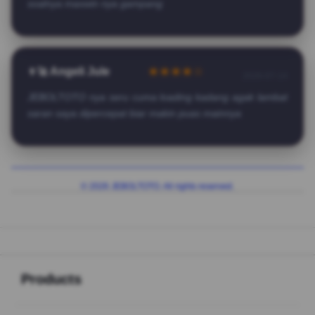
soalnya maxwin nya gampang
Angeli Jule
★★★★☆
2026-07-14
JEBOLTOTO nya seru cuma loading kadang agak lambat
saran saya dipercepat biar makin puas mainnya
© 2026 JEBOLTOTO. All rights reserved.
Buka
Footer Navigation
Products