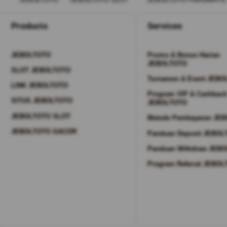
Footer Navigation
Products
Services
JEBOLTOTO
Promo & Bonus Harian
JEBOLTOTO
SLOT JEBOLTOTO
Turnamen & Event JEB
LINK JEBOLTOTO
Program VIP & Cashbac
SITUS JEBOLTOTO
JEBOLTOTO
JEBOLTOTO SLOT
Metode Pembayaran JE
JEBOLTOTO GACOR
Panduan Deposit JEBO
Panduan Withdraw JEB
Program Referral JEBO