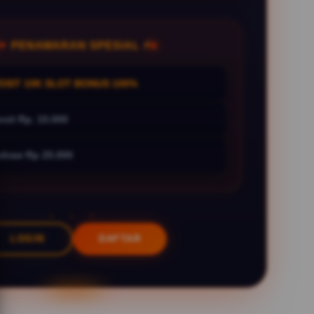
PENAWARAN SPESIAL
SIT 10K SLOT BONUS 100%
sit Rp. 10.000
hdraw Rp 25.000
LOGIN
DAFTAR