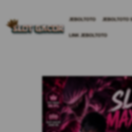
Skip
to
content
JEBOLTOTO
JEBOLTOTO 
LINK JEBOLTOTO
Buka Info Lebih Lanjut