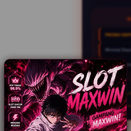
PROMO DEPO
Minimal Depo
Minimal Wit