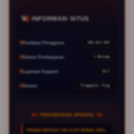
INFORMASI SITUS
Penilaian Pengguna
100.023.003
Sistem Pembayaran
5 Metode
Layanan Support
24/7
Sistem
Pragmatic Play
PENAWARAN SPESIAL
PROMO DEPOSIT 10K SLOT BONUS 100%