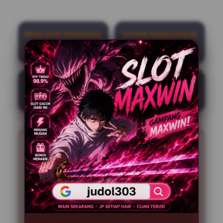
PENILAIAN PENGGUNA
SISTEM PEMBAYARAN
120.123.003
5 Metode
LAYANAN SUPPORT
SISTEM
24/7
Pragmatic Play
JEBOLTOTO
adalah bandar togel Asia terpopuler
dan link situs TOTO slot gacor terpercaya. Kami
menyediakan pasaran togel resmi terlengkap,
game slot online gampang menang, serta
transaksi aman dengan layanan online 24 jam
nonstop setiap hari!