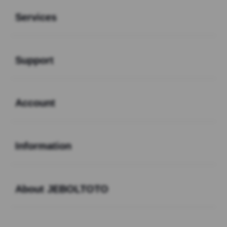
Buka
Services
Buka
Support
Buka
Account
Buka
Information
Buka
About JEBOLTOTO