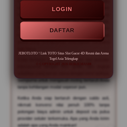
SLOT DEMO hadir sebagai solusi cerdas satu
atap untuk Anda! Kami menyediakan akses gratis
LOGIN
ke ribuan simulator mesin slot online terlengkap
untuk menguji pola, ritme, dan strategi Anda.
Tidak hanya sebagai tempat latihan, platform
DAFTAR
kami juga terintegrasi dengan gerbang taruhan
resmi yang menawarkan kemudahan transaksi
luar biasa.
JEBOTLOTO ! Link TOTO Situs Slot Gacor 4D Resmi dan Arena
Togel Asia Telengkap
Coba berbagai judul game populer dari provider
© COPYRIGHT 2026 HOKIEMAS88
internasional dengan fitur, grafik, dan tingkat
volatilitas yang persis sama dengan versi aslinya.
Sempurna untuk mengasah insting bertaruh Anda
tanpa kehilangan modal sepeser pun.
Ketika Anda siap bertaruh dengan saldo asli,
nikmati konversi nilai penuh 100% tanpa
potongan biaya admin untuk deposit via pulsa
provider seluler terkemuka. Apa yang Anda kirim
adalah apa yang Anda mainkan!