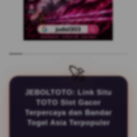
JEBOLTOTO: Link Situ
TOTO Slot Gacor
Terpercaya dan Bandar
Togel Asia Terpopuler