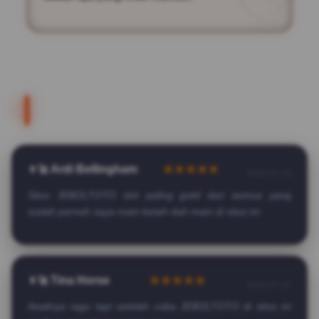
ULASAN TERBARU KOMUNITAS
JEBOLTOTO
Ardi Bellingham
★★★★★
2026-07-18
Situs JEBOLTOTO slot paling gokil dari semua yang
sudah pernah saya main betah dah main di situs ini
Tina Horse
★★★★★
2026-07-12
Awalnya ragu tapi setelah coba JEBOLTOTO di situs ini