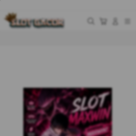
Skip
to
content
Cari
Troli
Login
Navigation
Buka Info Lebih Lanjut