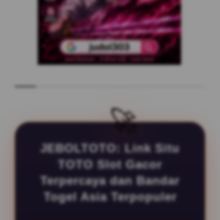
JEBOLTOTO: Link Situ
TOTO Slot Gacor
Terpercaya dan Bandar
Togel Asia Terpopuler