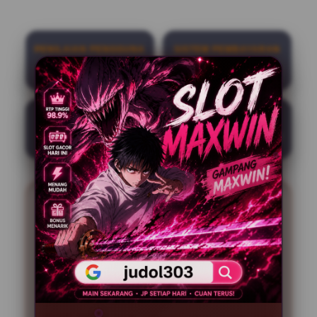
PENILAIAN PENGGUNA
SISTEM PEMBAYARAN
120.123.003
5 Metode
LAYANAN SUPPORT
SISTEM
24/7
Pragmatic Play
JEBOLTOTO
adalah bandar togel Asia terpopuler
dan link situs TOTO slot gacor terpercaya. Kami
menyediakan pasaran togel resmi terlengkap,
game slot online gampang menang, serta
transaksi aman dengan layanan online 24 jam
nonstop setiap hari!