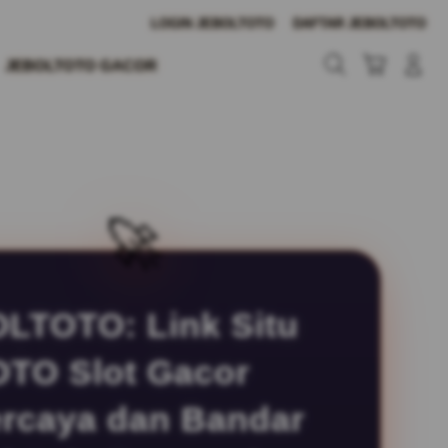
LOGIN JEBOLTOTO
DAFTAR JEBOLTOTO
Cari
Troli
Login/Sign-Up
JEBOLTOTO GACOR
Cari
LTOTO: Link Situ
OTO Slot Gacor
ercaya dan Bandar