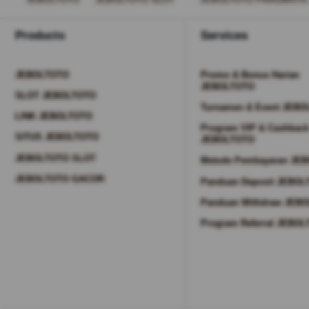
Footer Navigation
Products
Services
JEBOLTOTO
Promo & Bonus Harian
JEBOLTOTO
SLOT JEBOLTOTO
Turnamen & Event JEB
LINK JEBOLTOTO
Program VIP & Cashbac
SITUS JEBOLTOTO
JEBOLTOTO
JEBOLTOTO SLOT
Metode Pembayaran JE
JEBOLTOTO GACOR
Panduan Deposit JEBO
Panduan Withdraw JEB
Program Referral JEBO