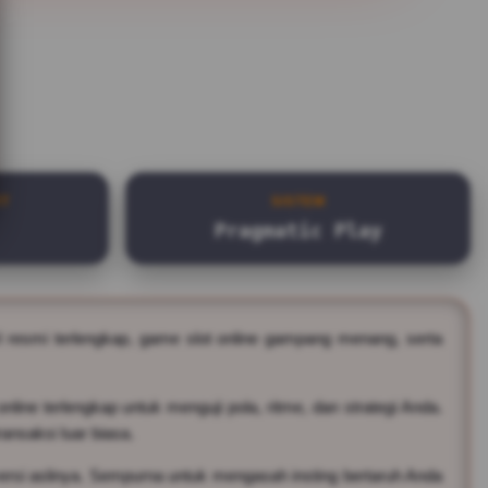
a dan Bandar Togel Asia
T
SISTEM
Pragmatic Play
l resmi terlengkap, game slot online gampang menang, serta
ine terlengkap untuk menguji pola, ritme, dan strategi Anda.
ansaksi luar biasa.
n versi aslinya. Sempurna untuk mengasah insting bertaruh Anda