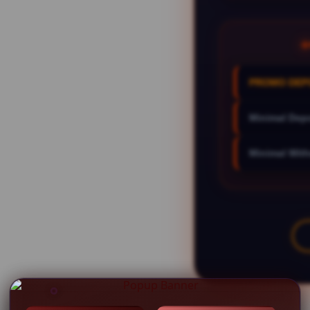
PROMO DEPO
Minimal Depo
Minimal Wit