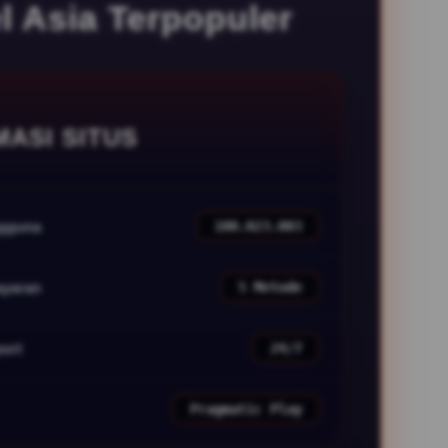
l Asia Terpopuler
MASI SITUS
ngguna
100.023.003
ayaran
5 Metode
ort
24/7
Pragmatic Play