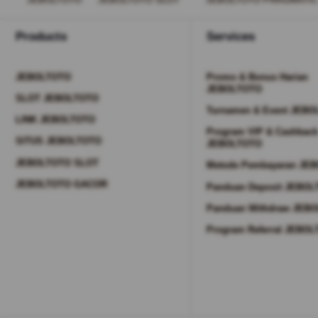
Footer Navigation
Products
Services
JEBOLTOTO
Promo & Bonus Harian
JEBOLTOTO
SLOT JEBOLTOTO
Turnamen & Event JEB
LINK JEBOLTOTO
Program VIP & Cashbac
SITUS JEBOLTOTO
JEBOLTOTO
JEBOLTOTO SLOT
Metode Pembayaran JE
JEBOLTOTO GACOR
Panduan Deposit JEBO
Panduan Withdraw JEB
Program Referral JEBO