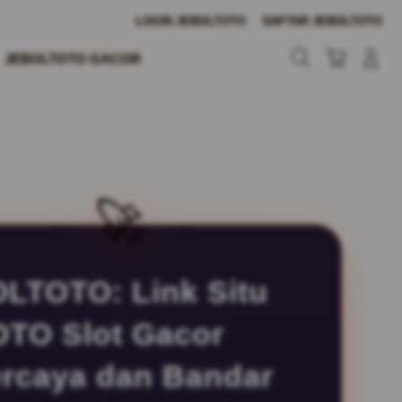
LOGIN JEBOLTOTO
DAFTAR JEBOLTOTO
Cari
Troli
Login/Sign-Up
JEBOLTOTO GACOR
Cari
LTOTO: Link Situ
OTO Slot Gacor
ercaya dan Bandar