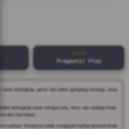
a dan Bandar Togel Asia
T
SISTEM
Pragmatic Play
l resmi terlengkap, game slot online gampang menang, serta
ine terlengkap untuk menguji pola, ritme, dan strategi Anda.
ansaksi luar biasa.
n versi aslinya. Sempurna untuk mengasah insting bertaruh Anda