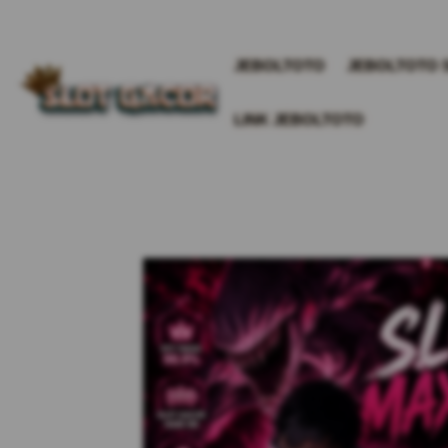
Skip
to
content
JEBOLTOTO
JEBOLTOTO 
LINK JEBOLTOTO
Buka Info Lebih Lanjut