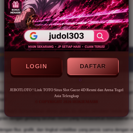
OTO Slot Gacor Terpercay
Terpopuler
ISTEM PEMBAYARAN
LAYANAN SUPPOR
5 Metode
24/7
LOGIN
DAFTAR
JEBOTLOTO ! Link TOTO Situs Slot Gacor 4D Resmi dan Arena Togel
 situs TOTO slot gacor terpercaya. Kami menyediakan pasaran toge
Asia Telengkap
ari!
© COPYRIGHT 2026 HOKIEMAS88
 Kami menyediakan akses gratis ke ribuan simulator mesin slot onl
ntegrasi dengan gerbang taruhan resmi yang menawarkan kemudahan tr
dengan fitur, grafik, dan tingkat volatilitas yang persis sama denga