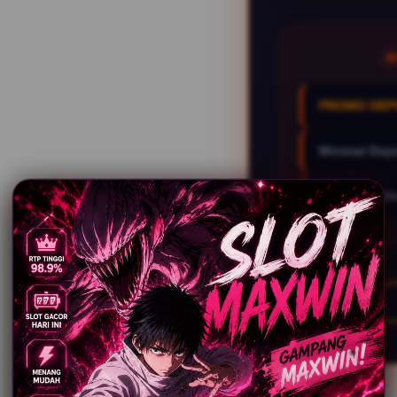
PROMO DEPO
Minimal Depo
Minimal Wit