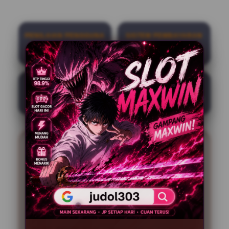
PENILAIAN PENGGUNA
SISTEM PEMBAYARAN
120.123.003
5 Metode
LAYANAN SUPPORT
SISTEM
24/7
Pragmatic Play
JEBOLTOTO
adalah bandar togel Asia terpopuler
dan link situs TOTO slot gacor terpercaya. Kami
menyediakan pasaran togel resmi terlengkap,
game slot online gampang menang, serta
transaksi aman dengan layanan online 24 jam
nonstop setiap hari!