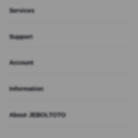
Buka
Services
Buka
Support
Buka
Account
Buka
Information
Buka
About JEBOLTOTO