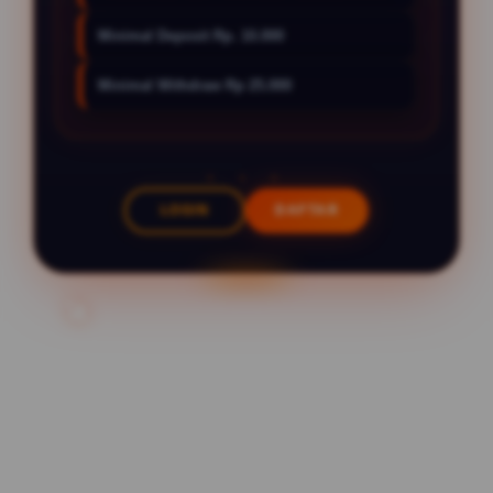
Minimal Deposit Rp. 10.000
Minimal Withdraw Rp 25.000
LOGIN
DAFTAR
Layer Popup Close
JEBOLTOTO: Link Situ
TOTO Slot Gacor Terpercaya
dan Bandar Togel Asia
Terpopuler