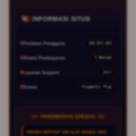
INFORMASI SITUS
Penilaian Pengguna
100.023.003
Sistem Pembayaran
5 Metode
Layanan Support
24/7
Sistem
Pragmatic Play
PENAWARAN SPESIAL
PROMO DEPOSIT 10K SLOT BONUS 100%