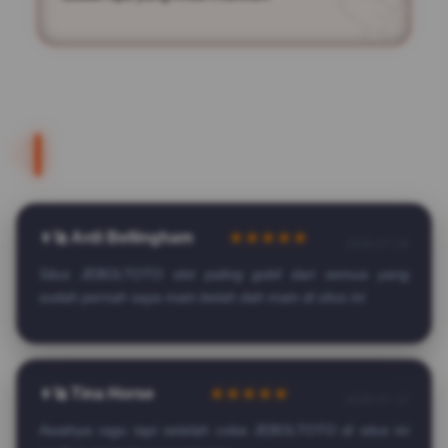
ULASAN TERBARU KOMUNITAS
JEBOLTOTO
Ardi Bellingham
★★★★★
2026-07-18
Situs JEBOLTOTO slot paling gokil dari semua yang
sudah pernah saya main betah dah main di situs ini
Tina Horse
★★★★★
2026-07-12
Awalnya ragu tapi setelah coba JEBOLTOTO di situs ini