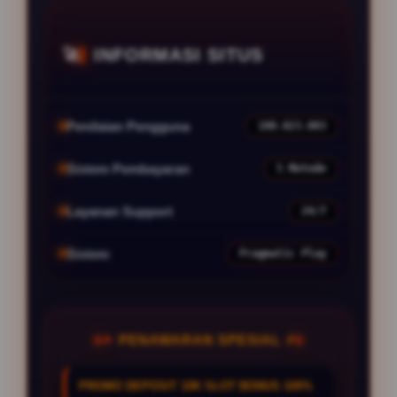
INFORMASI SITUS
Penilaian Pengguna
100.023.003
Sistem Pembayaran
5 Metode
Layanan Support
24/7
Sistem
Pragmatic Play
PENAWARAN SPESIAL
PROMO DEPOSIT 10K SLOT BONUS 100%