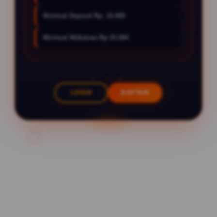
Minimal Deposit Rp. 10.000
Minimal Withdraw Rp 25.000
LOGIN
DAFTAR
Layer Popup Close
JEBOLTOTO: Link Situ
TOTO Slot Gacor Terpercaya
dan Bandar Togel Asia
Terpopuler