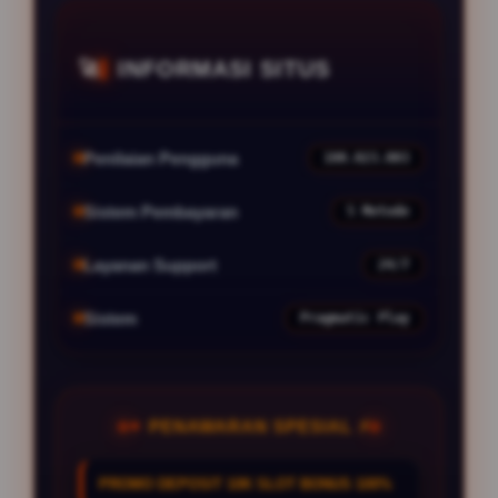
INFORMASI SITUS
Penilaian Pengguna
100.023.003
Sistem Pembayaran
5 Metode
Layanan Support
24/7
Sistem
Pragmatic Play
PENAWARAN SPESIAL
PROMO DEPOSIT 10K SLOT BONUS 100%