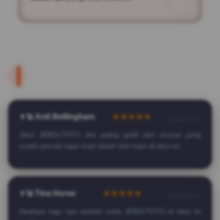
ULASAN TERBARU KOMUNITAS
JEBOLTOTO
Ardi Bellingham
★★★★★
2026-07-18
Situs JEBOLTOTO slot paling gokil dari semua yang
sudah pernah saya main betah dah main di situs ini
Tina Horse
★★★★★
2026-07-12
Awalnya ragu tapi setelah coba JEBOLTOTO di situs ini