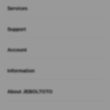
Buka
Services
Buka
Support
Buka
Account
Buka
Information
Buka
About JEBOLTOTO