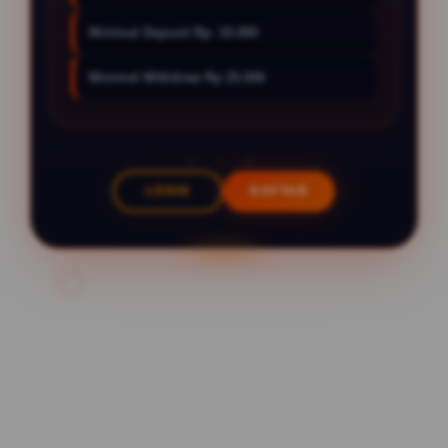
Minimal Deposit Rp. 10.000
Minimal Withdraw Rp 25.000
LOGIN
DAFTAR
Layer Popup Close
JEBOLTOTO: Link Situ
TOTO Slot Gacor Terpercaya
dan Bandar Togel Asia
Terpopuler