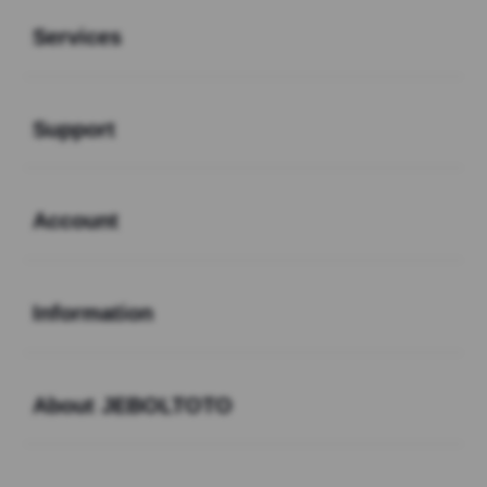
Buka
Services
Buka
Support
Buka
Account
Buka
Information
Buka
About JEBOLTOTO