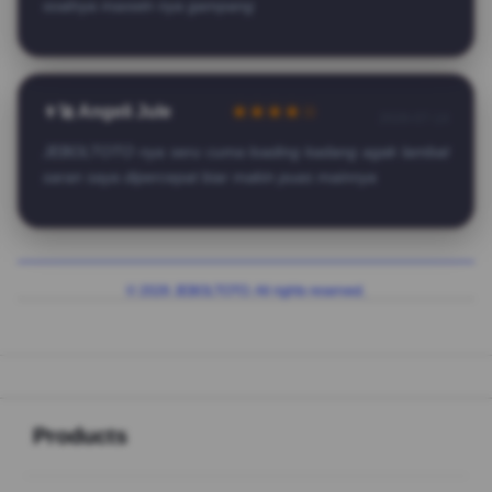
soalnya maxwin nya gampang
Angeli Jule
★★★★☆
2026-07-14
JEBOLTOTO nya seru cuma loading kadang agak lambat
saran saya dipercepat biar makin puas mainnya
© 2026 JEBOLTOTO. All rights reserved.
Buka
Footer Navigation
Products