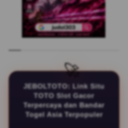
JEBOLTOTO: Link Situ
TOTO Slot Gacor
Terpercaya dan Bandar
Togel Asia Terpopuler