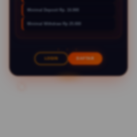
Minimal Deposit Rp. 10.000
Minimal Withdraw Rp 25.000
LOGIN
DAFTAR
Layer Popup Close
JEBOLTOTO: Link Situ
TOTO Slot Gacor Terpercaya
dan Bandar Togel Asia
Terpopuler