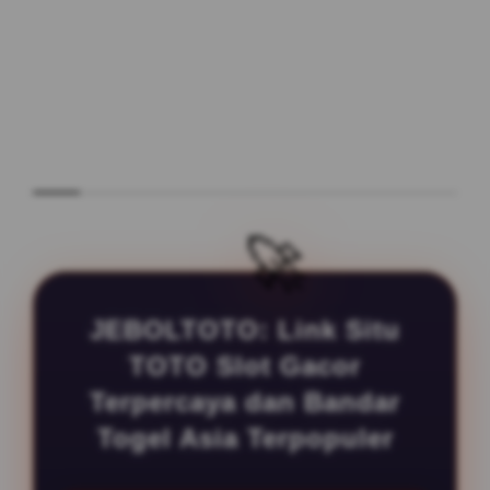
JEBOLTOTO: Link Situ
TOTO Slot Gacor
Terpercaya dan Bandar
Togel Asia Terpopuler