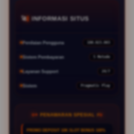
INFORMASI SITUS
Penilaian Pengguna
100.023.003
Sistem Pembayaran
5 Metode
Layanan Support
24/7
Sistem
Pragmatic Play
PENAWARAN SPESIAL
PROMO DEPOSIT 10K SLOT BONUS 100%