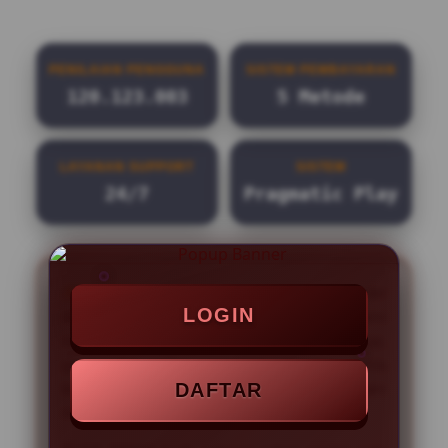
PENILAIAN PENGGUNA
SISTEM PEMBAYARAN
120.123.003
5 Metode
LAYANAN SUPPORT
SISTEM
24/7
Pragmatic Play
JEBOLTOTO
adalah bandar togel Asia terpopuler
LOGIN
dan link situs TOTO slot gacor terpercaya. Kami
menyediakan pasaran togel resmi terlengkap,
game slot online gampang menang, serta
DAFTAR
transaksi aman dengan layanan online 24 jam
nonstop setiap hari!