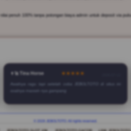
i nilai penuh 100% tanpa potongan biaya admin untuk deposit via pul
JEBOLTOTO
Tina Horse
★★★★★
2026-07-12
Awalnya ragu tapi setelah coba JEBOLTOTO di situs ini
soalnya maxwin nya gampang
© 2026 JEBOLTOTO. All rights reserved.
C
JEBOLTOTO SLOT 10K
JEBOLTOTO GACOR
LINK JEBOLTOTO