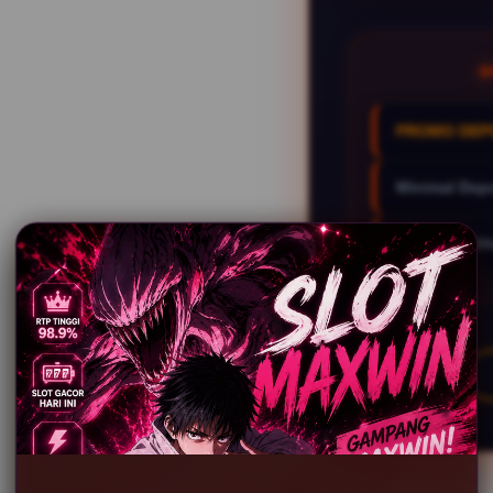
PROMO DEPO
Minimal Depo
Minimal Wit