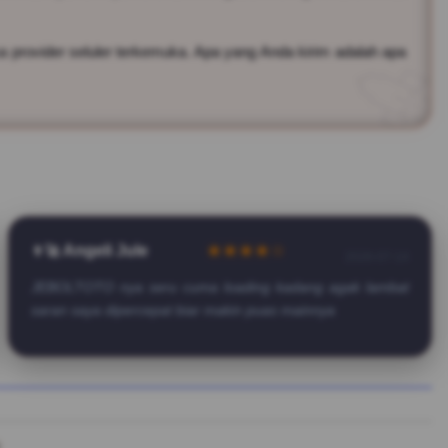
sa provider seluler terkemuka. Apa yang Anda kirim adalah apa
Angeli Jule
★★★★☆
2026-07-14
JEBOLTOTO nya seru cuma loading kadang agak lambat
saran saya dipercepat biar makin puas mainnya