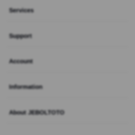
Buka
Services
Buka
Support
Buka
Account
Buka
Information
Buka
About JEBOLTOTO