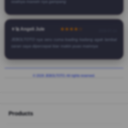
soalnya maxwin nya gampang
Angeli Jule
★★★★☆
2026-07-14
JEBOLTOTO nya seru cuma loading kadang agak lambat
saran saya dipercepat biar makin puas mainnya
© 2026 JEBOLTOTO. All rights reserved.
Buka
Footer Navigation
Products