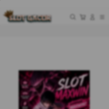
Skip
to
content
Cari
Troli
Login
Navigation
Buka Info Lebih Lanjut