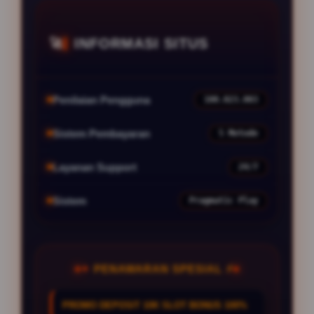
INFORMASI SITUS
Penilaian Pengguna
100.023.003
Sistem Pembayaran
5 Metode
Layanan Support
24/7
Sistem
Pragmatic Play
PENAWARAN SPESIAL
PROMO DEPOSIT 10K SLOT BONUS 100%