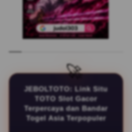
JEBOLTOTO: Link Situ
TOTO Slot Gacor
Terpercaya dan Bandar
Togel Asia Terpopuler