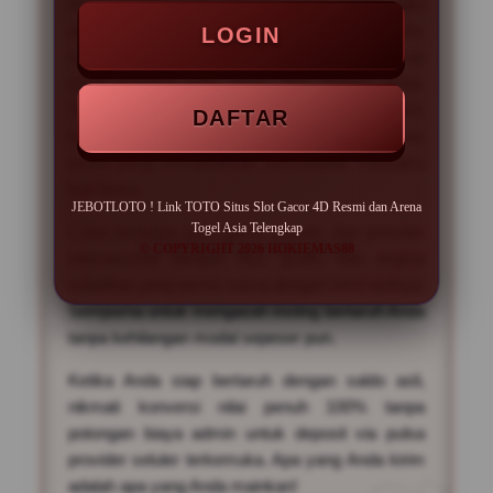
SLOT DEMO hadir sebagai solusi cerdas satu
atap untuk Anda! Kami menyediakan akses gratis
LOGIN
ke ribuan simulator mesin slot online terlengkap
untuk menguji pola, ritme, dan strategi Anda.
Tidak hanya sebagai tempat latihan, platform
DAFTAR
kami juga terintegrasi dengan gerbang taruhan
resmi yang menawarkan kemudahan transaksi
luar biasa.
JEBOTLOTO ! Link TOTO Situs Slot Gacor 4D Resmi dan Arena
Togel Asia Telengkap
Coba berbagai judul game populer dari provider
© COPYRIGHT 2026 HOKIEMAS88
internasional dengan fitur, grafik, dan tingkat
volatilitas yang persis sama dengan versi aslinya.
Sempurna untuk mengasah insting bertaruh Anda
tanpa kehilangan modal sepeser pun.
Ketika Anda siap bertaruh dengan saldo asli,
nikmati konversi nilai penuh 100% tanpa
potongan biaya admin untuk deposit via pulsa
provider seluler terkemuka. Apa yang Anda kirim
adalah apa yang Anda mainkan!