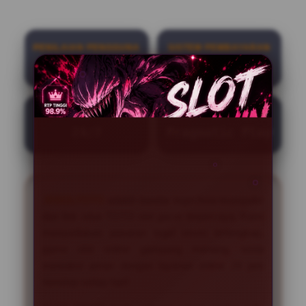
PENILAIAN PENGGUNA
SISTEM PEMBAYARAN
120.123.003
5 Metode
LAYANAN SUPPORT
SISTEM
24/7
Pragmatic Play
JEBOLTOTO
adalah bandar togel Asia terpopuler
dan link situs TOTO slot gacor terpercaya. Kami
menyediakan pasaran togel resmi terlengkap,
game slot online gampang menang, serta
transaksi aman dengan layanan online 24 jam
nonstop setiap hari!