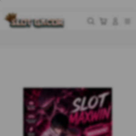
Skip
to
content
Cari
Troli
Login
Navigation
Buka Info Lebih Lanjut