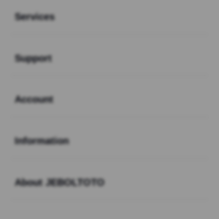
Buka
Services
Buka
Support
Buka
Account
Buka
Information
Buka
About JEBOLTOTO