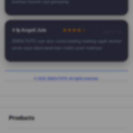
soalnya maxwin nya gampang
Angeli Jule
★★★★☆
2026-07-14
JEBOLTOTO nya seru cuma loading kadang agak lambat
saran saya dipercepat biar makin puas mainnya
© 2026 JEBOLTOTO. All rights reserved.
Buka
Footer Navigation
Products