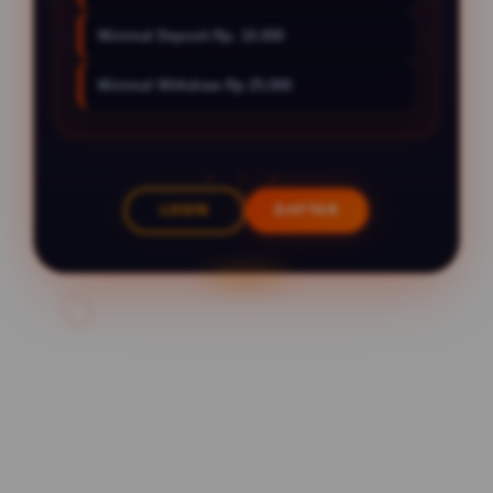
Minimal Deposit Rp. 10.000
Minimal Withdraw Rp 25.000
LOGIN
DAFTAR
Layer Popup Close
JEBOLTOTO: Link Situ
TOTO Slot Gacor Terpercaya
dan Bandar Togel Asia
Terpopuler