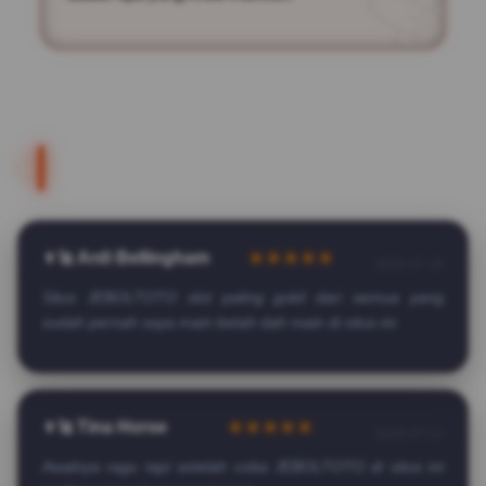
ULASAN TERBARU KOMUNITAS
JEBOLTOTO
Ardi Bellingham
★★★★★
2026-07-18
Situs JEBOLTOTO slot paling gokil dari semua yang
sudah pernah saya main betah dah main di situs ini
Tina Horse
★★★★★
2026-07-12
Awalnya ragu tapi setelah coba JEBOLTOTO di situs ini