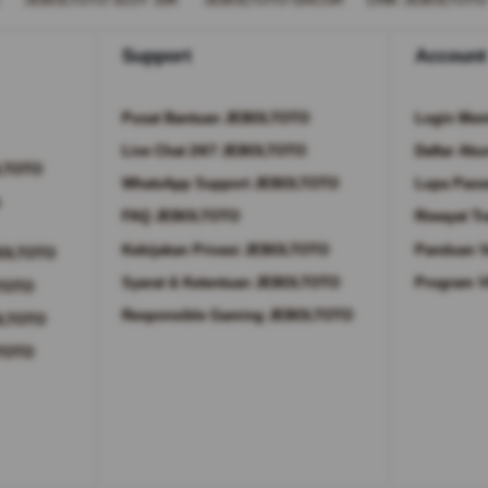
Support
Account
Pusat Bantuan JEBOLTOTO
Login Me
Live Chat 24/7 JEBOLTOTO
Daftar Ak
OLTOTO
WhatsApp Support JEBOLTOTO
Lupa Pas
k
FAQ JEBOLTOTO
Riwayat T
Kebijakan Privasi JEBOLTOTO
Panduan V
BOLTOTO
Syarat & Ketentuan JEBOLTOTO
Program 
LTOTO
Responsible Gaming JEBOLTOTO
OLTOTO
LTOTO