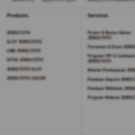
Footer Navigation
Products
Services
JEBOLTOTO
Promo & Bonus Harian
JEBOLTOTO
SLOT JEBOLTOTO
Turnamen & Event JEB
LINK JEBOLTOTO
Program VIP & Cashbac
SITUS JEBOLTOTO
JEBOLTOTO
JEBOLTOTO SLOT
Metode Pembayaran JE
JEBOLTOTO GACOR
Panduan Deposit JEBO
Panduan Withdraw JEB
Program Referral JEBO