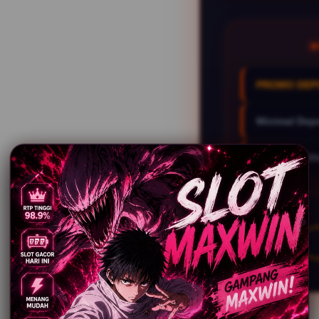
PROMO DEPO
Minimal Depo
Minimal Wit