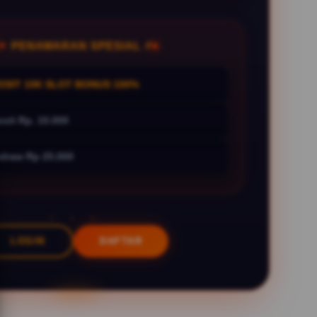
PENAWARAN SPESIAL
SIT 10K SLOT BONUS 100%
sit Rp. 10.000
hdraw Rp 25.000
LOGIN
DAFTAR