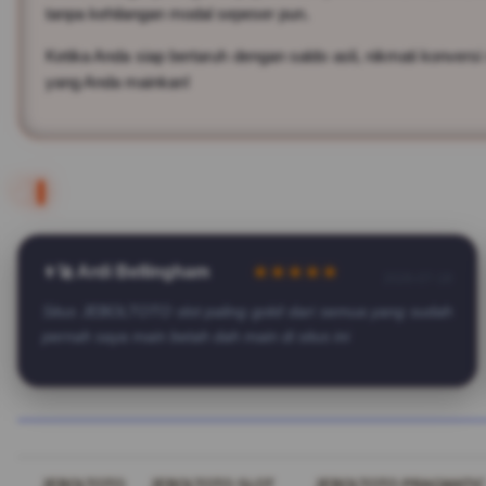
tanpa kehilangan modal sepeser pun.
Ketika Anda siap bertaruh dengan saldo asli, nikmati konvers
yang Anda mainkan!
ULASAN TERBARU KOMUNITAS 
Ardi Bellingham
★★★★★
2026-07-18
Situs JEBOLTOTO slot paling gokil dari semua yang sudah
pernah saya main betah dah main di situs ini
JEBOLTOTO
JEBOLTOTO SLOT
JEBOLTOTO PRAGMATI