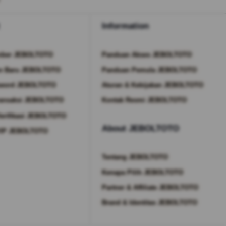
Information
mber JEBOLTOTO
Panduan Akses JEBOLTOTO
un Baru JEBOLTOTO
Panduan Pemula JEBOLTOTO
sword JEBOLTOTO
Aturan & Kebijakan JEBOLTOTO
ransaksi JEBOLTOTO
Kontak Resmi JEBOLTOTO
erifikasi JEBOLTOTO
About JEBOLTOTO
VIP JEBOLTOTO
Tentang JEBOLTOTO
Kenapa Pilih JEBOLTOTO
Partner & Affiliate JEBOLTOTO
Brand & Identitas JEBOLTOTO