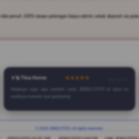
i nilai penuh 100% tanpa potongan biaya admin untuk deposit via pul
JEBOLTOTO
Tina Horse
★★★★★
2026-07-12
Awalnya ragu tapi setelah coba JEBOLTOTO di situs ini
soalnya maxwin nya gampang
© 2026 JEBOLTOTO. All rights reserved.
C
JEBOLTOTO SLOT 10K
JEBOLTOTO GACOR
LINK JEBOLTOTO