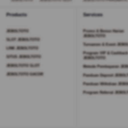
Footer Navigation
Products
Services
JEBOLTOTO
Promo & Bonus Harian
JEBOLTOTO
SLOT JEBOLTOTO
Turnamen & Event JEB
LINK JEBOLTOTO
Program VIP & Cashbac
SITUS JEBOLTOTO
JEBOLTOTO
JEBOLTOTO SLOT
Metode Pembayaran JE
JEBOLTOTO GACOR
Panduan Deposit JEBO
Panduan Withdraw JEB
Program Referral JEBO