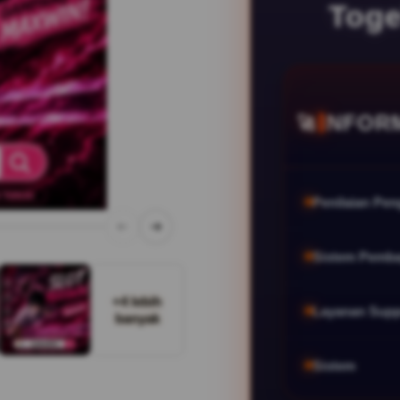
Toge
INFOR
Penilaian Pe
Sebelumnya
Berikutnya
Sistem Pemb
+4 lebih
Layanan Supp
banyak
Sistem