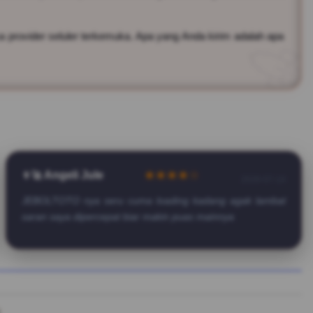
sa provider seluler terkemuka. Apa yang Anda kirim adalah apa
Angeli Jule
★★★★☆
2026-07-14
JEBOLTOTO nya seru cuma loading kadang agak lambat
saran saya dipercepat biar makin puas mainnya