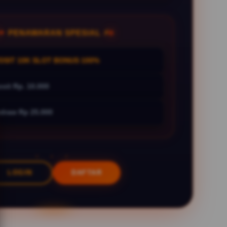
PENAWARAN SPESIAL
SIT 10K SLOT BONUS 100%
sit Rp. 10.000
hdraw Rp 25.000
LOGIN
DAFTAR