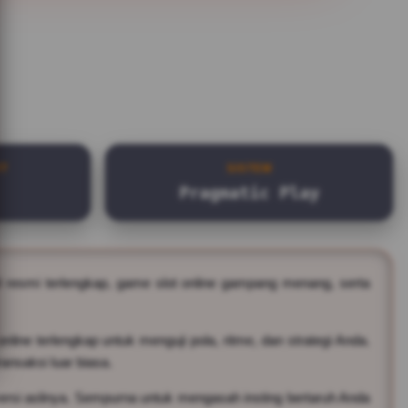
a dan Bandar Togel Asia
T
SISTEM
Pragmatic Play
l resmi terlengkap, game slot online gampang menang, serta
ine terlengkap untuk menguji pola, ritme, dan strategi Anda.
ansaksi luar biasa.
n versi aslinya. Sempurna untuk mengasah insting bertaruh Anda