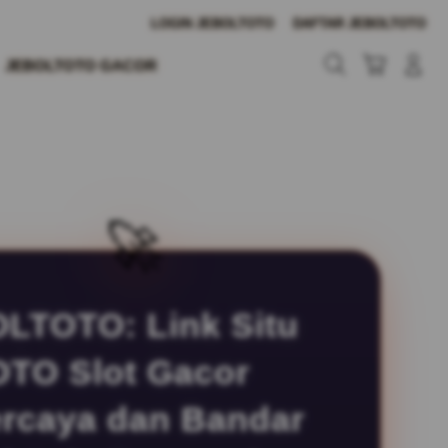
LOGIN JEBOLTOTO
DAFTAR JEBOLTOTO
Cari
Troli
Login/Sign-Up
JEBOLTOTO GACOR
Cari
LTOTO: Link Situ
OTO Slot Gacor
ercaya dan Bandar