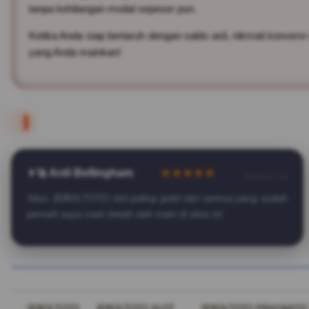
tanpa kehilangan modal sepeser pun.
Ketika Anda siap bertaruh dengan saldo asli, nikmati konvers
yang Anda mainkan!
ULASAN TERBARU KOMUNITAS 
Ardi Bellingham
★★★★★
2026-07-18
Situs JEBOLTOTO slot paling gokil dari semua yang sudah
pernah saya main betah dah main di situs ini
JEBOLTOTO
JEBOLTOTO SLOT
JEBOLTOTO PRAGMATI