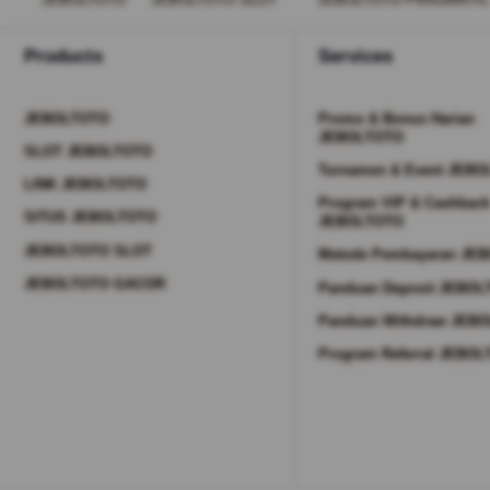
Footer Navigation
Products
Services
JEBOLTOTO
Promo & Bonus Harian
JEBOLTOTO
SLOT JEBOLTOTO
Turnamen & Event JEB
LINK JEBOLTOTO
Program VIP & Cashbac
SITUS JEBOLTOTO
JEBOLTOTO
JEBOLTOTO SLOT
Metode Pembayaran JE
JEBOLTOTO GACOR
Panduan Deposit JEBO
Panduan Withdraw JEB
Program Referral JEBO