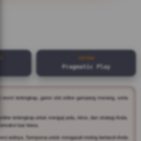
a dan Bandar Togel Asia
T
SISTEM
Pragmatic Play
l resmi terlengkap, game slot online gampang menang, serta
ine terlengkap untuk menguji pola, ritme, dan strategi Anda.
ansaksi luar biasa.
n versi aslinya. Sempurna untuk mengasah insting bertaruh Anda