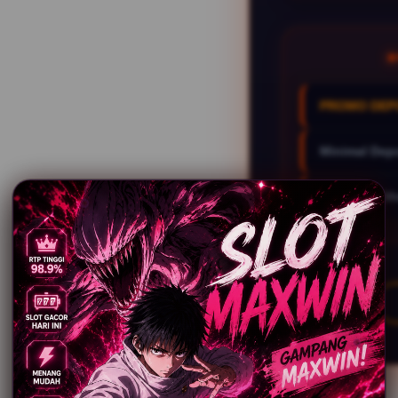
PROMO DEPO
Minimal Depo
Minimal Wit