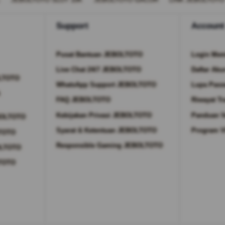
Support
Account
Pusat Bantuan JEBOLTOTO
Login Me
Live Chat 24/7 JEBOLTOTO
Daftar Ak
OLTOTO
WhatsApp Support JEBOLTOTO
Lupa Pas
k
FAQ JEBOLTOTO
Riwayat T
Kebijakan Privasi JEBOLTOTO
Panduan V
BOLTOTO
Syarat & Ketentuan JEBOLTOTO
Program 
LTOTO
Responsible Gaming JEBOLTOTO
OLTOTO
LTOTO