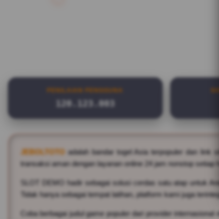
Layer Popup Close
JEBOLTOTO: Link Situ T
PENILAIAN PENGGUNA
S
120.123.003
JEBOLTOTO
adalah bandar togel Asia terpopuler dan link
transaksi aman dengan layanan online 24 jam nonstop setiap h
SLOT DEMO hadir sebagai solusi cerdas satu atap untuk Anda!
Tidak hanya sebagai tempat latihan, platform kami juga teri
Coba berbagai judul game populer dari provider internasional 