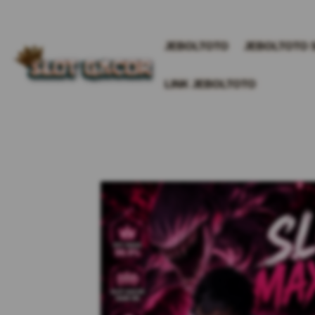
Skip
to
content
JEBOLTOTO
JEBOLTOTO 
LINK JEBOLTOTO
Buka Info Lebih Lanjut