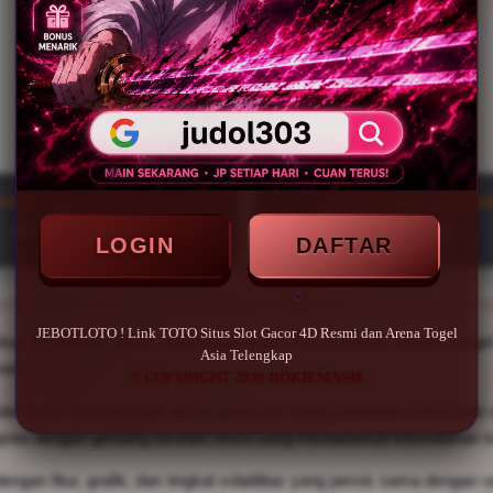
OTO Slot Gacor Terpercay
Terpopuler
ISTEM PEMBAYARAN
LAYANAN SUPPOR
5 Metode
24/7
LOGIN
DAFTAR
JEBOTLOTO ! Link TOTO Situs Slot Gacor 4D Resmi dan Arena Togel
 situs TOTO slot gacor terpercaya. Kami menyediakan pasaran toge
Asia Telengkap
ari!
© COPYRIGHT 2026 HOKIEMAS88
 Kami menyediakan akses gratis ke ribuan simulator mesin slot onl
ntegrasi dengan gerbang taruhan resmi yang menawarkan kemudahan tr
dengan fitur, grafik, dan tingkat volatilitas yang persis sama denga