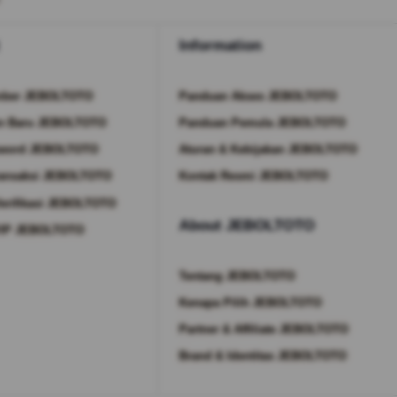
Information
mber JEBOLTOTO
Panduan Akses JEBOLTOTO
un Baru JEBOLTOTO
Panduan Pemula JEBOLTOTO
sword JEBOLTOTO
Aturan & Kebijakan JEBOLTOTO
ransaksi JEBOLTOTO
Kontak Resmi JEBOLTOTO
erifikasi JEBOLTOTO
About JEBOLTOTO
VIP JEBOLTOTO
Tentang JEBOLTOTO
Kenapa Pilih JEBOLTOTO
Partner & Affiliate JEBOLTOTO
Brand & Identitas JEBOLTOTO