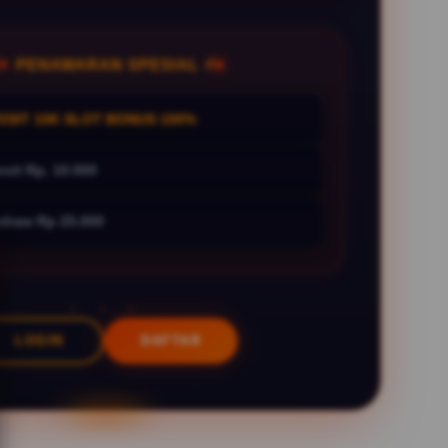
PENAWARAN SPESIAL
SIT 10K SLOT BONUS 100%
sit Rp. 10.000
hdraw Rp 25.000
LOGIN
DAFTAR