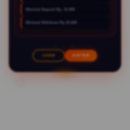
Minimal Deposit Rp. 10.000
Minimal Withdraw Rp 25.000
LOGIN
DAFTAR
Layer Popup Close
JEBOLTOTO: Link Situ
TOTO Slot Gacor Terpercaya
dan Bandar Togel Asia
Terpopuler