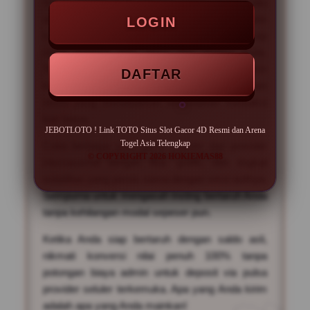
SLOT DEMO hadir sebagai solusi cerdas satu
atap untuk Anda! Kami menyediakan akses gratis
LOGIN
ke ribuan simulator mesin slot online terlengkap
untuk menguji pola, ritme, dan strategi Anda.
Tidak hanya sebagai tempat latihan, platform
DAFTAR
kami juga terintegrasi dengan gerbang taruhan
resmi yang menawarkan kemudahan transaksi
luar biasa.
JEBOTLOTO ! Link TOTO Situs Slot Gacor 4D Resmi dan Arena
Togel Asia Telengkap
Coba berbagai judul game populer dari provider
© COPYRIGHT 2026 HOKIEMAS88
internasional dengan fitur, grafik, dan tingkat
volatilitas yang persis sama dengan versi aslinya.
Sempurna untuk mengasah insting bertaruh Anda
tanpa kehilangan modal sepeser pun.
Ketika Anda siap bertaruh dengan saldo asli,
nikmati konversi nilai penuh 100% tanpa
potongan biaya admin untuk deposit via pulsa
provider seluler terkemuka. Apa yang Anda kirim
adalah apa yang Anda mainkan!