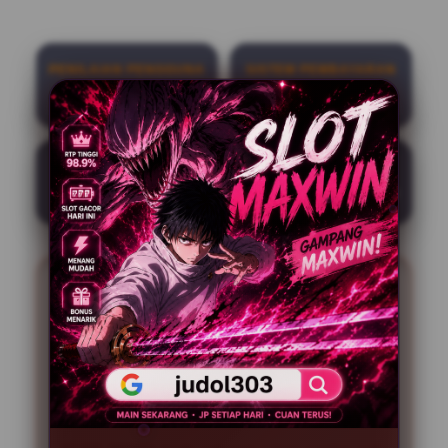
PENILAIAN PENGGUNA
SISTEM PEMBAYARAN
120.123.003
5 Metode
LAYANAN SUPPORT
SISTEM
24/7
Pragmatic Play
JEBOLTOTO
adalah bandar togel Asia terpopuler
dan link situs TOTO slot gacor terpercaya. Kami
menyediakan pasaran togel resmi terlengkap,
game slot online gampang menang, serta
transaksi aman dengan layanan online 24 jam
nonstop setiap hari!