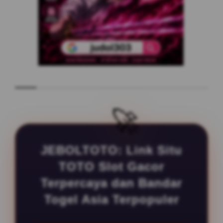
JEBOLTOTO: Link Situ
TOTO Slot Gacor
Terpercaya dan Bandar
Togel Asia Terpopuler