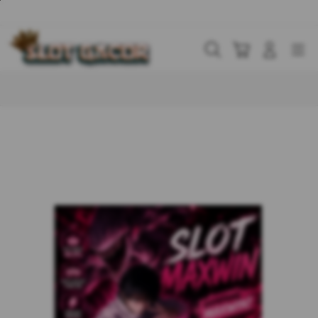
Skip
to
content
Cari
Troli
Login
Navigation
Buka Info Lebih Lanjut