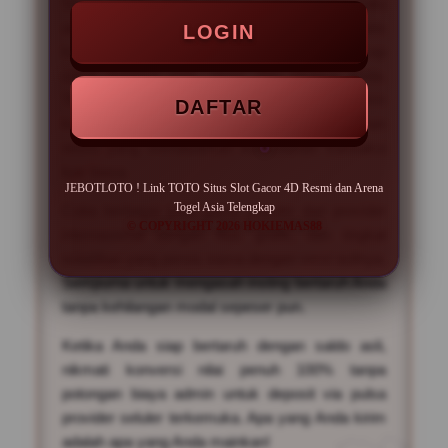
SLOT DEMO hadir sebagai solusi cerdas satu
atap untuk Anda! Kami menyediakan akses gratis
LOGIN
ke ribuan simulator mesin slot online terlengkap
untuk menguji pola, ritme, dan strategi Anda.
Tidak hanya sebagai tempat latihan, platform
DAFTAR
kami juga terintegrasi dengan gerbang taruhan
resmi yang menawarkan kemudahan transaksi
luar biasa.
JEBOTLOTO ! Link TOTO Situs Slot Gacor 4D Resmi dan Arena
Togel Asia Telengkap
Coba berbagai judul game populer dari provider
© COPYRIGHT 2026 HOKIEMAS88
internasional dengan fitur, grafik, dan tingkat
volatilitas yang persis sama dengan versi aslinya.
Sempurna untuk mengasah insting bertaruh Anda
tanpa kehilangan modal sepeser pun.
Ketika Anda siap bertaruh dengan saldo asli,
nikmati konversi nilai penuh 100% tanpa
potongan biaya admin untuk deposit via pulsa
provider seluler terkemuka. Apa yang Anda kirim
adalah apa yang Anda mainkan!