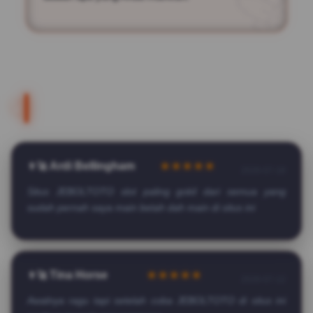
ULASAN TERBARU KOMUNITAS
JEBOLTOTO
Ardi Bellingham
★★★★★
2026-07-18
Situs JEBOLTOTO slot paling gokil dari semua yang
sudah pernah saya main betah dah main di situs ini
Tina Horse
★★★★★
2026-07-12
Awalnya ragu tapi setelah coba JEBOLTOTO di situs ini