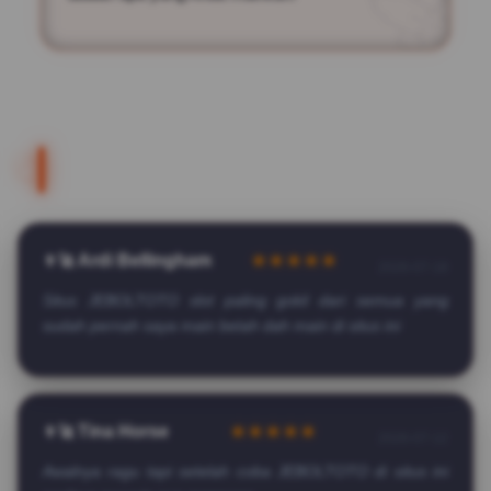
ULASAN TERBARU KOMUNITAS
JEBOLTOTO
Ardi Bellingham
★★★★★
2026-07-18
Situs JEBOLTOTO slot paling gokil dari semua yang
sudah pernah saya main betah dah main di situs ini
Tina Horse
★★★★★
2026-07-12
Awalnya ragu tapi setelah coba JEBOLTOTO di situs ini