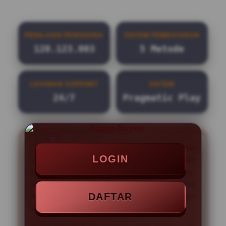
PENILAIAN PENGGUNA
SISTEM PEMBAYARAN
120.123.003
5 Metode
LAYANAN SUPPORT
SISTEM
24/7
Pragmatic Play
JEBOLTOTO
adalah bandar togel Asia terpopuler
LOGIN
dan link situs TOTO slot gacor terpercaya. Kami
menyediakan pasaran togel resmi terlengkap,
game slot online gampang menang, serta
DAFTAR
transaksi aman dengan layanan online 24 jam
nonstop setiap hari!