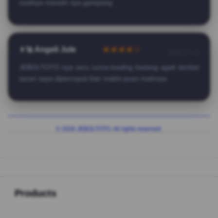
soalnya maxwin nya gampang
Angeli Jule
★★★★☆
2026-07-14
JEBOLTOTO nya seru cuma loading kadang agak lambat
saran saya dipercepat biar makin puas mainnya
© 2026 JEBOLTOTO. All rights reserved.
Buka
Footer Navigation
Products