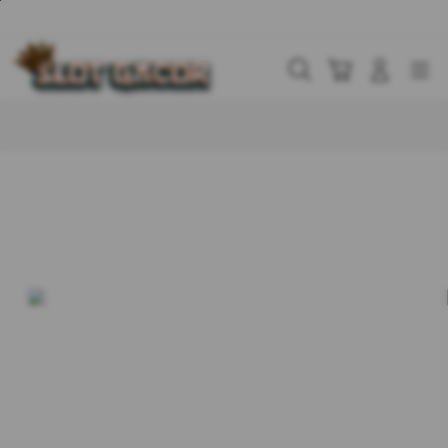
Skip
to
content
Cari
Troli
Login
Navigation
Buka Info Lebih Lanjut