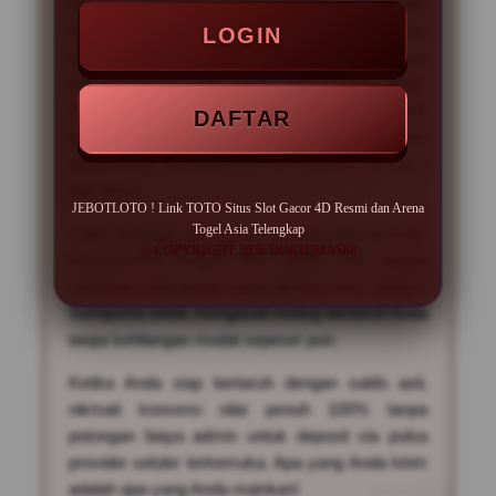
SLOT DEMO hadir sebagai solusi cerdas satu
atap untuk Anda! Kami menyediakan akses gratis
LOGIN
ke ribuan simulator mesin slot online terlengkap
untuk menguji pola, ritme, dan strategi Anda.
Tidak hanya sebagai tempat latihan, platform
DAFTAR
kami juga terintegrasi dengan gerbang taruhan
resmi yang menawarkan kemudahan transaksi
luar biasa.
JEBOTLOTO ! Link TOTO Situs Slot Gacor 4D Resmi dan Arena
Togel Asia Telengkap
Coba berbagai judul game populer dari provider
© COPYRIGHT 2026 HOKIEMAS88
internasional dengan fitur, grafik, dan tingkat
volatilitas yang persis sama dengan versi aslinya.
Sempurna untuk mengasah insting bertaruh Anda
tanpa kehilangan modal sepeser pun.
Ketika Anda siap bertaruh dengan saldo asli,
nikmati konversi nilai penuh 100% tanpa
potongan biaya admin untuk deposit via pulsa
provider seluler terkemuka. Apa yang Anda kirim
adalah apa yang Anda mainkan!