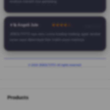
soalnya maxwin nya gampang
Angeli Jule
★★★★☆
2026-07-14
JEBOLTOTO nya seru cuma loading kadang agak lambat
saran saya dipercepat biar makin puas mainnya
© 2026 JEBOLTOTO. All rights reserved.
Buka
Footer Navigation
Products