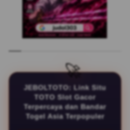
JEBOLTOTO: Link Situ
TOTO Slot Gacor
Terpercaya dan Bandar
Togel Asia Terpopuler