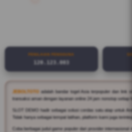
Layer Popup Close
JEBOLTOTO: Link Situ T
PENILAIAN PENGGUNA
S
120.123.003
JEBOLTOTO
adalah bandar togel Asia terpopuler dan link
transaksi aman dengan layanan online 24 jam nonstop setiap h
SLOT DEMO hadir sebagai solusi cerdas satu atap untuk Anda!
Tidak hanya sebagai tempat latihan, platform kami juga teri
Coba berbagai judul game populer dari provider internasional 