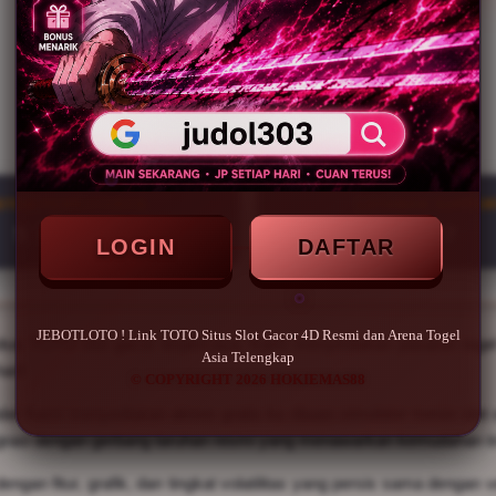
OTO Slot Gacor Terpercay
Terpopuler
ISTEM PEMBAYARAN
LAYANAN SUPPOR
5 Metode
24/7
LOGIN
DAFTAR
JEBOTLOTO ! Link TOTO Situs Slot Gacor 4D Resmi dan Arena Togel
 situs TOTO slot gacor terpercaya. Kami menyediakan pasaran toge
Asia Telengkap
ari!
© COPYRIGHT 2026 HOKIEMAS88
 Kami menyediakan akses gratis ke ribuan simulator mesin slot onl
ntegrasi dengan gerbang taruhan resmi yang menawarkan kemudahan tr
dengan fitur, grafik, dan tingkat volatilitas yang persis sama denga