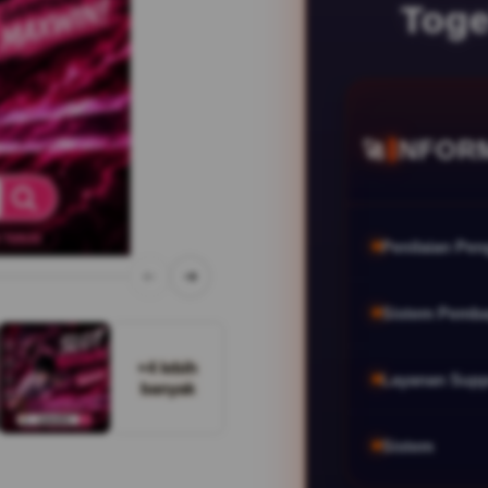
Toge
INFOR
Penilaian Pe
Sebelumnya
Berikutnya
Sistem Pemb
+4 lebih
Layanan Supp
banyak
Sistem