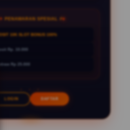
PENAWARAN SPESIAL
SIT 10K SLOT BONUS 100%
sit Rp. 10.000
hdraw Rp 25.000
LOGIN
DAFTAR