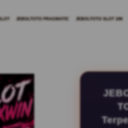
SLOT
JEBOLTOTO PRAGMATIC
JEBOLTOTO SLOT 10K
JEBO
T
Terp