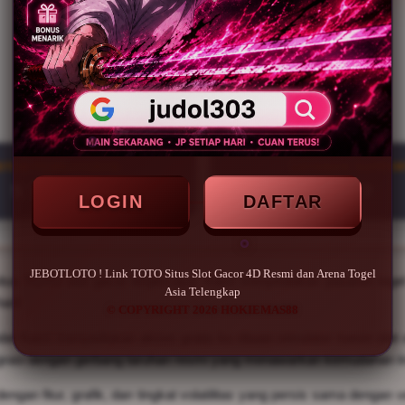
OTO Slot Gacor Terpercay
Terpopuler
ISTEM PEMBAYARAN
LAYANAN SUPPOR
5 Metode
24/7
LOGIN
DAFTAR
JEBOTLOTO ! Link TOTO Situs Slot Gacor 4D Resmi dan Arena Togel
 situs TOTO slot gacor terpercaya. Kami menyediakan pasaran toge
Asia Telengkap
ari!
© COPYRIGHT 2026 HOKIEMAS88
 Kami menyediakan akses gratis ke ribuan simulator mesin slot onl
ntegrasi dengan gerbang taruhan resmi yang menawarkan kemudahan tr
dengan fitur, grafik, dan tingkat volatilitas yang persis sama denga