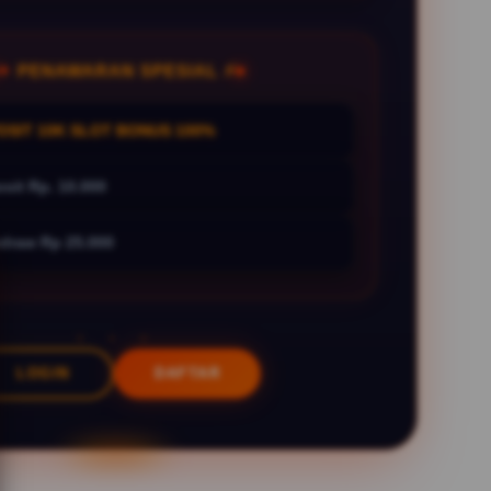
PENAWARAN SPESIAL
SIT 10K SLOT BONUS 100%
sit Rp. 10.000
hdraw Rp 25.000
LOGIN
DAFTAR