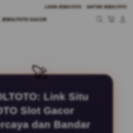
LOGIN JEBOLTOTO
DAFTAR JEBOLTOTO
Cari
Troli
Login/Sign-Up
JEBOLTOTO GACOR
Cari
LTOTO: Link Situ
OTO Slot Gacor
ercaya dan Bandar