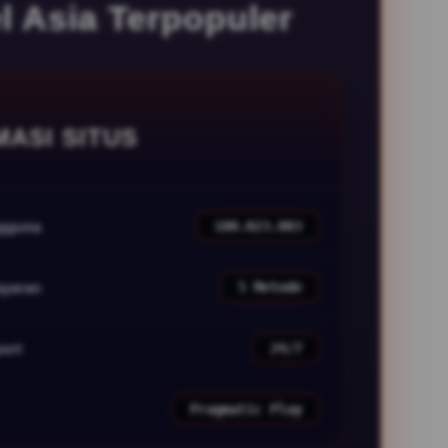
l Asia Terpopuler
MASI SITUS
ngguna
100.023.003
ayaran
5 Metode
ort
24/7
Pragmatic Play