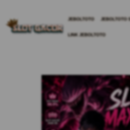
Skip
to
content
JEBOLTOTO
JEBOLTOTO 
LINK JEBOLTOTO
Buka Info Lebih Lanjut