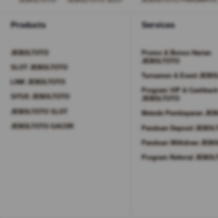
Footer Navigation
Products
Services
JEBOLTOTO
Promo & Bonus Harian
JEBOLTOTO
SLOT JEBOLTOTO
Turnamen & Event JEB
LINK JEBOLTOTO
Program VIP & Cashbac
SITUS JEBOLTOTO
JEBOLTOTO
JEBOLTOTO SLOT
Metode Pembayaran JE
JEBOLTOTO GACOR
Panduan Deposit JEBO
Panduan Withdraw JEB
Program Referral JEBO