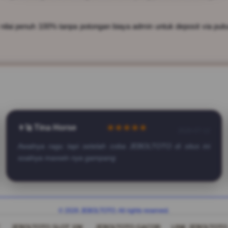
i nilai penuh 100% tanpa potongan biaya admin untuk deposit via pul
JEBOLTOTO
Tina Horse
★★★★★
2026-07-12
Awalnya ragu tapi setelah coba JEBOLTOTO di situs ini
soalnya maxwin nya gampang
© 2026 JEBOLTOTO. All rights reserved.
C
JEBOLTOTO SLOT 10K
JEBOLTOTO GACOR
LINK JEBOLTOTO