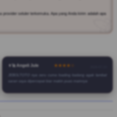
sa provider seluler terkemuka. Apa yang Anda kirim adalah apa
Angeli Jule
★★★★☆
2026-07-14
JEBOLTOTO nya seru cuma loading kadang agak lambat
saran saya dipercepat biar makin puas mainnya