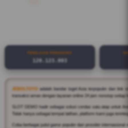
Layer Popup Close
JEBOLTOTO: Link Situ T
PENILAIAN PENGGUNA
S
120.123.003
JEBOLTOTO
adalah bandar togel Asia terpopuler dan link
transaksi aman dengan layanan online 24 jam nonstop setiap h
SLOT DEMO hadir sebagai solusi cerdas satu atap untuk Anda!
Tidak hanya sebagai tempat latihan, platform kami juga teri
Coba berbagai judul game populer dari provider internasional 