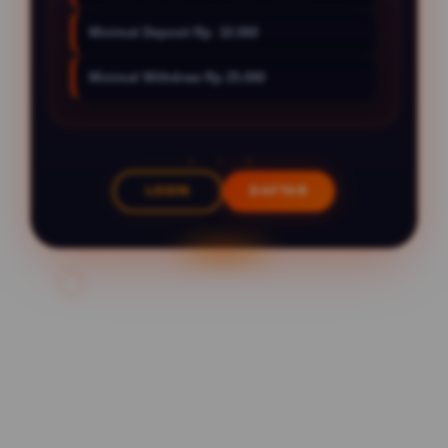
Minimal Deposit Rp. 10.000
Minimal Withdraw Rp 25.000
LOGIN
DAFTAR
Layer Popup Close
JEBOLTOTO: Link Situ
TOTO Slot Gacor Terpercaya
dan Bandar Togel Asia
Terpopuler