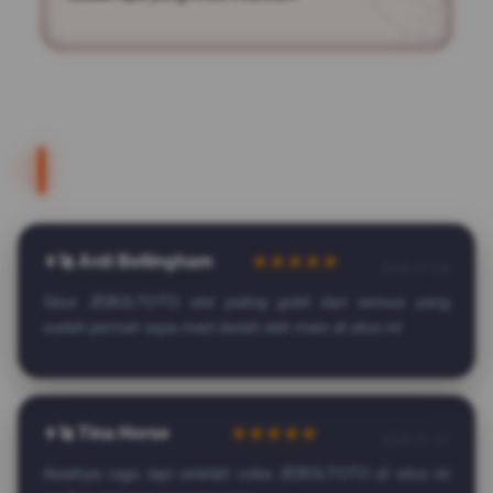
ULASAN TERBARU KOMUNITAS
JEBOLTOTO
Ardi Bellingham
★★★★★
2026-07-18
Situs JEBOLTOTO slot paling gokil dari semua yang
sudah pernah saya main betah dah main di situs ini
Tina Horse
★★★★★
2026-07-12
Awalnya ragu tapi setelah coba JEBOLTOTO di situs ini