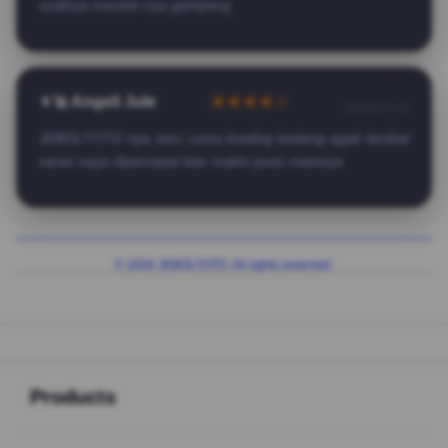
soalnya maxwin nya gampang
Angeli Jule
★★★★☆
2026-07-14
JEBOLTOTO nya seru cuma loading kadang agak lambat
saran saya dipercepat biar makin puas mainnya
© 2026 JEBOLTOTO. All rights reserved.
Buka
Footer Navigation
Products