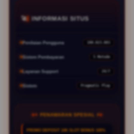
INFORMASI SITUS
Penilaian Pengguna
100.023.003
Sistem Pembayaran
5 Metode
Layanan Support
24/7
Sistem
Pragmatic Play
PENAWARAN SPESIAL
PROMO DEPOSIT 10K SLOT BONUS 100%