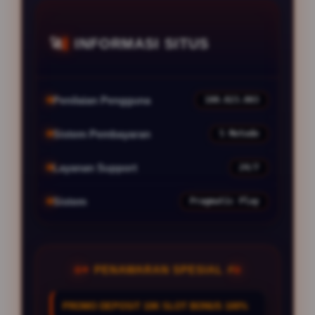
INFORMASI SITUS
Penilaian Pengguna
100.023.003
Sistem Pembayaran
5 Metode
Layanan Support
24/7
Sistem
Pragmatic Play
PENAWARAN SPESIAL
PROMO DEPOSIT 10K SLOT BONUS 100%