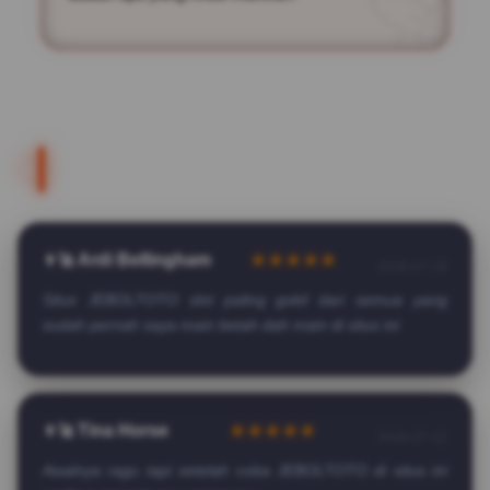
ULASAN TERBARU KOMUNITAS
JEBOLTOTO
Ardi Bellingham
★★★★★
2026-07-18
Situs JEBOLTOTO slot paling gokil dari semua yang
sudah pernah saya main betah dah main di situs ini
Tina Horse
★★★★★
2026-07-12
Awalnya ragu tapi setelah coba JEBOLTOTO di situs ini