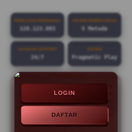
PENILAIAN PENGGUNA
SISTEM PEMBAYARAN
120.123.003
5 Metode
LAYANAN SUPPORT
SISTEM
24/7
Pragmatic Play
JEBOLTOTO
adalah bandar togel Asia terpopuler
LOGIN
dan link situs TOTO slot gacor terpercaya. Kami
menyediakan pasaran togel resmi terlengkap,
game slot online gampang menang, serta
DAFTAR
transaksi aman dengan layanan online 24 jam
nonstop setiap hari!