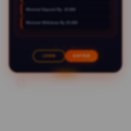
Minimal Deposit Rp. 10.000
Minimal Withdraw Rp 25.000
LOGIN
DAFTAR
Layer Popup Close
JEBOLTOTO: Link Situ
TOTO Slot Gacor Terpercaya
dan Bandar Togel Asia
Terpopuler