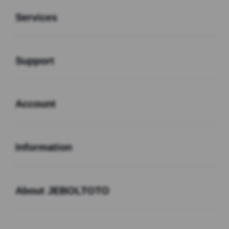
Buka
Services
Buka
Support
Buka
Account
Buka
Information
Buka
About JEBOLTOTO