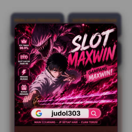
PENILAIAN PENGGUNA
SISTEM PEMBAYARAN
120.123.003
5 Metode
LAYANAN SUPPORT
SISTEM
24/7
Pragmatic Play
JEBOLTOTO
adalah bandar togel Asia terpopuler
dan link situs TOTO slot gacor terpercaya. Kami
menyediakan pasaran togel resmi terlengkap,
game slot online gampang menang, serta
transaksi aman dengan layanan online 24 jam
nonstop setiap hari!