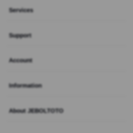
Buka
Services
Buka
Support
Buka
Account
Buka
Information
Buka
About JEBOLTOTO