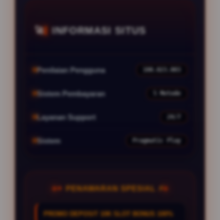
INFORMASI SITUS
Penilaian Pengguna
100.023.003
Sistem Pembayaran
5 Metode
Layanan Support
24/7
Sistem
Pragmatic Play
PENAWARAN SPESIAL
PROMO DEPOSIT 10K SLOT BONUS 100%